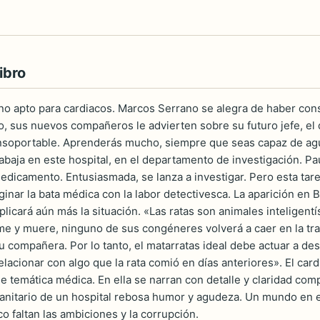
ibro
 no apto para cardiacos. Marcos Serrano se alegra de haber con
o, sus nuevos compañeros le advierten sobre su futuro jefe, el 
insoportable. Aprenderás mucho, siempre que seas capaz de agu
abaja en este hospital, en el departamento de investigación. Pa
dicamento. Entusiasmada, se lanza a investigar. Pero esta tarea
inar la bata médica con la labor detectivesca. La aparición en
licará aún más la situación. «Las ratas son animales inteligentí
ome y muere, ninguno de sus congéneres volverá a caer en la 
u compañera. Por lo tanto, el matarratas ideal debe actuar a d
lacionar con algo que la rata comió en días anteriores». El card
e temática médica. En ella se narran con detalle y claridad com
sanitario de un hospital rebosa humor y agudeza. Un mundo en e
 faltan las ambiciones y la corrupción.