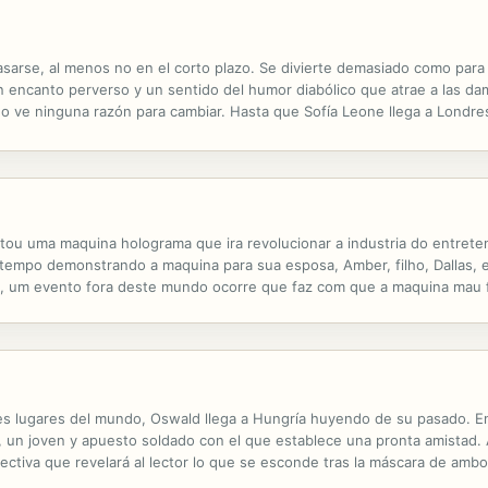
rse, al menos no en el corto plazo. Se divierte demasiado como para a
 encanto perverso y un sentido del humor diabólico que atrae a las da
no ve ninguna razón para cambiar. Hasta que Sofía Leone llega a Londre
eptible a su carismático comportamiento. Ella es una sirena, y él está.
tou uma maquina holograma que ira revolucionar a industria do entrete
mpo demonstrando a maquina para sua esposa, Amber, filho, Dallas, e su
ayla, um evento fora deste mundo ocorre que faz com que a maquina ma
cada de 1880, Winston, Amber, Dallas, sua namorada, Naomi, e Kayla est
es lugares del mundo, Oswald llega a Hungría huyendo de su pasado. En
, un joven y apuesto soldado con el que establece una pronta amistad. 
fectiva que revelará al lector lo que se esconde tras la máscara de amb
ol, Imre: una memoria íntima ha pasado a la historia de la literatura...