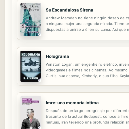
Su Escandalosa Sirena
Andrew Marsden no tiene ningún deseo de casa
a ninguna mujer una segunda mirada. Tiene un
dispuestas a unirse a él en su cama. Así que 
lo que él recuerda, y aparentemente no es susc
Holograma
Winston Logan, um engenheiro eletrico, inven
videogames e filmes nos cinemas. Ao mesmo te
Curtis, sua esposa, Kimberly, e sua filha, K
Volatile estava jogando, que foi criado na de
Imre: una memoria íntima
Después de un largo peregrinaje por diferent
trasunto de la actual Budapest, conoce a Imre
mutuas, irán tejiendo una profunda relación a
limitada en 1906 y hasta ahora inédita en españ