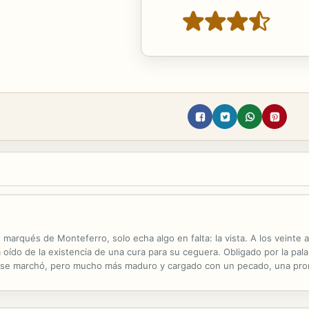
 marqués de Monteferro, solo echa algo en falta: la vista. A los veinte
a oído de la existencia de una cura para su ceguera. Obligado por la pa
o se marchó, pero mucho más maduro y cargado con un pecado, una pro
ir entre mantener la promesa realizada o conservar a la mujer que ama.