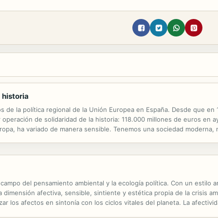
 historia
os de la política regional de la Unión Europea en España. Desde que en 
peración de solidaridad de la historia: 118.000 millones de euros en a
uropa, ha variado de manera sensible. Tenemos una sociedad moderna, n
 crecimiento económico ha sido espectacular. Un ejemplo de prosperidad
al campo del pensamiento ambiental y la ecología política. Con un estilo 
a dimensión afectiva, sensible, sintiente y estética propia de la crisis 
ar los afectos en sintonía con los ciclos vitales del planeta. La afectiv
orma común, a enseñarnos a ser tocados por la emoción de otros ...