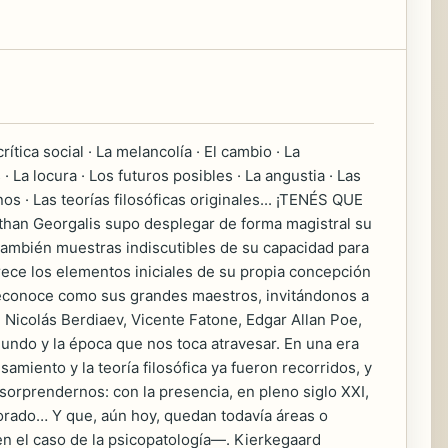
ítica social · La melancolía · El cambio · La
 La locura · Los futuros posibles · La angustia · Las
os · Las teorías filosóficas originales... ¡TENÉS QUE
than Georgalis supo desplegar de forma magistral su
do también muestras indiscutibles de su capacidad para
ofrece los elementos iniciales de su propia concepción
reconoce como sus grandes maestros, invitándonos a
 Nicolás Berdiaev, Vicente Fatone, Edgar Allan Poe,
undo y la época que nos toca atravesar. En una era
amiento y la teoría filosófica ya fueron recorridos, y
sorprendernos: con la presencia, en pleno siglo XXI,
lorado… Y que, aún hoy, quedan todavía áreas o
n el caso de la psicopatología—. Kierkegaard