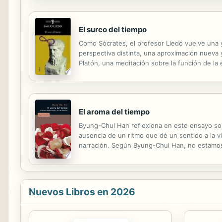
El surco del tiempo
Como Sócrates, el profesor Lledó vuelve una 
perspectiva distinta, una aproximación nueva y
Platón, una meditación sobre la función de la e
de los grandes textos y la libertad de exprexi
El aroma del tiempo
Byung-Chul Han reflexiona en este ensayo sob
ausencia de un ritmo que dé un sentido a la v
narración. Según Byung-Chul Han, no estamos 
Cada instante es igual al otro y no existe ni u
Nuevos Libros en 2026