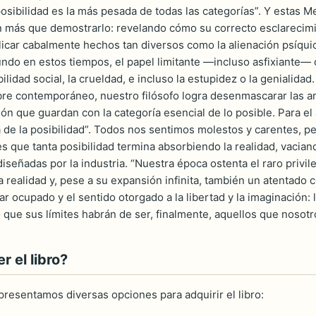
osibilidad es la más pesada de todas las categorías”. Y estas M
 más que demostrarlo: revelando cómo su correcto esclarecimie
icar cabalmente hechos tan diversos como la alienación psíquica
ndo en estos tiempos, el papel limitante —incluso asfixiante— o
ilidad social, la crueldad, e incluso la estupidez o la genialida
bre contemporáneo, nuestro filósofo logra desenmascarar las a
ón que guardan con la categoría esencial de lo posible. Para el
a de la posibilidad”. Todos nos sentimos molestos y carentes, pe
s que tanta posibilidad termina absorbiendo la realidad, vacian
iseñadas por la industria. “Nuestra época ostenta el raro privil
a realidad y, pese a su expansión infinita, también un atentado c
ar ocupado y el sentido otorgado a la libertad y la imaginación:
o que sus límites habrán de ser, finalmente, aquellos que noso
 el libro?
 presentamos diversas opciones para adquirir el libro: