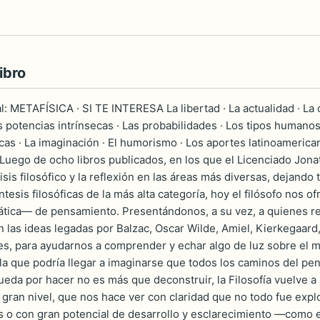
ibro
l: METAFÍSICA · SI TE INTERESA La libertad · La actualidad · La cr
s potencias intrínsecas · Las probabilidades · Los tipos humanos ·
icas · La imaginación · El humorismo · Los aportes latinoamerican
uego de ocho libros publicados, en los que el Licenciado Jona
lisis filosófico y la reflexión en las áreas más diversas, dejan
tesis filosóficas de la más alta categoría, hoy el filósofo nos 
mática— de pensamiento. Presentándonos, a su vez, a quienes 
 las ideas legadas por Balzac, Oscar Wilde, Amiel, Kierkegaard,
s, para ayudarnos a comprender y echar algo de luz sobre el m
la que podría llegar a imaginarse que todos los caminos del pens
ueda por hacer no es más que deconstruir, la Filosofía vuelve a 
gran nivel, que nos hace ver con claridad que no todo fue exp
 o con gran potencial de desarrollo y esclarecimiento —como e