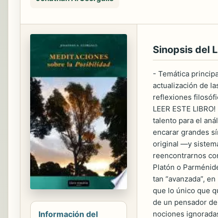
Sinopsis del L
- Temática principa
actualización de la
reflexiones filosóf
LEER ESTE LIBRO! L
talento para el aná
encarar grandes sín
original —y siste
reencontrarnos con
Platón o Parménide
tan “avanzada”, en 
que lo único que q
de un pensador de 
Información del
nociones ignoradas