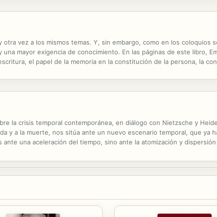
y otra vez a los mismos temas. Y, sin embargo, como en los coloquios s
 una mayor exigencia de conocimiento. En las páginas de este libro, Emil
scritura, el papel de la memoria en la constitución de la persona, la con
ón. Que es, claro está, una reflexión sobre los componentes de...
re la crisis temporal contemporánea, en diálogo con Nietzsche y Heideg
ida y a la muerte, nos sitúa ante un nuevo escenario temporal, que ya h
ante una aceleración del tiempo, sino ante la atomización y dispersión
n ritmo ni un rumbo que dé sentido a la vida. El tiempo se escapa...