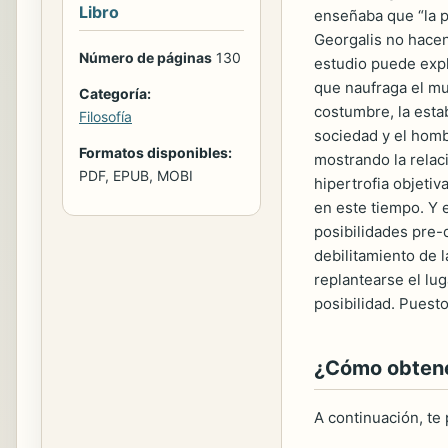
Libro
enseñaba que “la p
Georgalis no hacen
Número de páginas
130
estudio puede expl
que naufraga el mu
Categoría:
costumbre, la estab
Filosofía
sociedad y el hom
Formatos disponibles:
mostrando la relaci
PDF, EPUB, MOBI
hipertrofia objetiv
en este tiempo. Y e
posibilidades pre-d
debilitamiento de l
replantearse el lug
posibilidad. Puest
¿Cómo obtener
A continuación, te