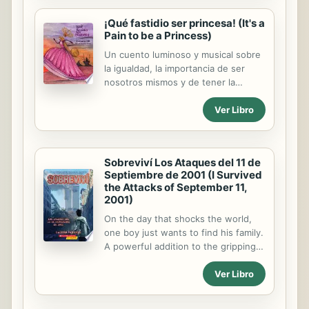
¡Qué fastidio ser princesa! (It's a
Pain to be a Princess)
Un cuento luminoso y musical sobre
la igualdad, la importancia de ser
nosotros mismos y de tener la
valentia de perseguir nuestros
Ver Libro
sueños. A story in bright, musical
verse that transmits values such as
equality and having the courage to
follow your dreams. Lexile Level:
Sobreviví Los Ataques del 11 de
830L
Septiembre de 2001 (I Survived
the Attacks of September 11,
2001)
On the day that shocks the world,
one boy just wants to find his family.
A powerful addition to the gripping I
Survived series. Lo único por lo que
Ver Libro
Lucas siente más adoración que por
el fútbol Americano es su tío Benny,
el mejor amigo de su padre del