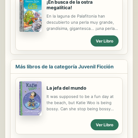
¡En busca de la ostra
megalítica!
En la laguna de Palafitonia han
descubierto una perla muy grande,
grandísima, gigantesca... ¡una perla
de proporciones megalíticas! ¿Y
quién puede sacarla del mar, sino
Ver Libro
Geronimo Stiltonut? ¡Así es como
empieza esta aventura de alto riesgo
de extinción, repleta de peligros y
trampas... jurásicas!
Más libros de la categoría Juvenil Ficción
La jefa del mundo
It was supposed to be a fun day at
the beach, but Katie Woo is being
bossy. Can she stop being bossy
and have fun with her friends?
Ver Libro