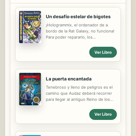
Un desafío estelar de bigotes
¡Hologrammix, el ordenador de a
bordo de la Rat Galaxy, no funciona!
Para poder repararlo, los
cosmorratones se dirigen al planeta
Officinax, donde vive el mejor
Ver Libro
inventor del universo. Pero en ese
planeta también rondan los
Cosmogatos Piratas, ansiosos por
tener entre sus zarpas el valioso
La puerta encantada
ordenador de a bordo...
Tenebroso y lleno de peligros es el
camino que Audaz deberá recorrer
para llegar al antiguo Reino de los
Gnomos. Deberá afrontar terribles
amenazas para liberar a ese pueblo
Ver Libro
de la tiranía del Ejército Oscuro y
aniquilar el poder de la Reina Negra.
Sólo así logrará devolver la paz al
Reino de la Fantasía.