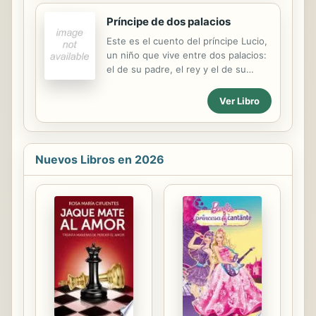
departamento de bomberos donde
Príncipe de dos palacios
ambos trabajan. Benny le enseñó a
Lucas todo lo que hay que saber
Este es el cuento del príncipe Lucio,
sobre el fútbol americano, así que
un niño que vive entre dos palacios:
cuando los padres del chico
el de su padre, el rey y el de su
consideran que el deporte es
madre, la reina. Un tierno cuento en
demasiado peligroso y que por ello
verso sobre un niño cuyos padres
Ver Libro
debe renunciar a practicarlo, Lucas
están separados.
tiene que conversar con su principal
admirador.A la mañana siguiente,
Lucas...
Nuevos Libros en 2026