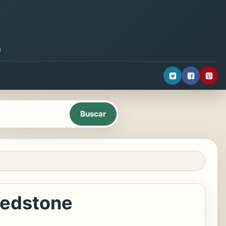
a
Redstone