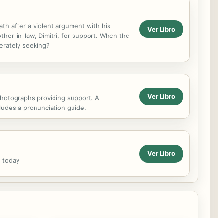
ath after a violent argument with his
Ver Libro
ther-in-law, Dimitri, for support. When the
perately seeking?
Ver Libro
 photographs providing support. A
cludes a pronunciation guide.
Ver Libro
e today