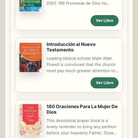
2007, 199 Promesas de Dios ha
demostrado su valor en los
consumidores. ¡Ahora está
Ver Libro
disponible en español! Docenas de
las garantías más alentadoras de la
Biblia están reunidas aquí para
refrescar el espíritu y renovar el
Introducción al Nuevo
sentimiento del lector del
Testamento
compromiso de Dios con sus hijos.
Leading biblical scholar Mark Allan
Powell is convinced that the church
must pay much greater attention to
the growing Hispanic population in
Ver Libro
the United States and equip future
leaders to minister to Spanish-
speaking people. This Spanish
edition of Powell's lively, engaging
180 Oraciones Para La Mujer De
introduction to the New Testament
Dios
is critical yet faith-friendly, lavishly
illustrated, and includes a variety of
This devotional prayer book is a
pedagogical aids. Powell founded
lovely reminder to bring any petition
and directs the Spanish for Ministry
before your heavenly Father. Dozens