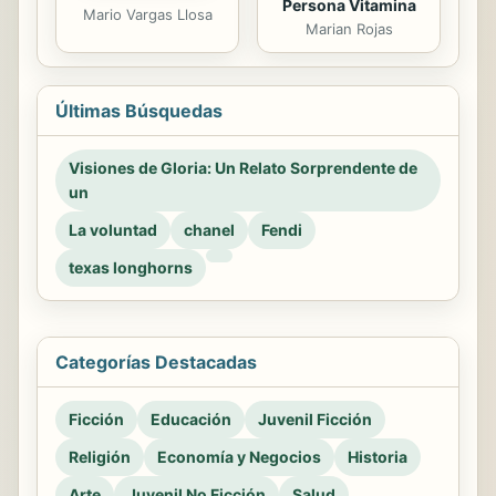
Persona Vitamina
Mario Vargas Llosa
Marian Rojas
Últimas Búsquedas
Visiones de Gloria: Un Relato Sorprendente de
un
La voluntad
chanel
Fendi
texas longhorns
Categorías Destacadas
Ficción
Educación
Juvenil Ficción
Religión
Economía y Negocios
Historia
Arte
Juvenil No Ficción
Salud