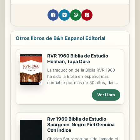
Otros libros de B&h Espanol Editorial
RVR 1960 Biblia de Estudio
Holman, Tapa Dura
La traducción de la Biblia RVR 1960
ha sido la Biblia en español más
confiable por más de 50 años, dando
a esta Biblia de estudio una base
Ver Libro
sólida manteniendo la lengua
española tradicional y un alto nivel
de estudios bíblicos. Esto la hace
una de las principales herramientas
Rvr 1960 Biblia de Estudio
que un cristiano debe tener con el
Spurgeon, Negro Piel Genuina
fin de avanzar en su conocimiento
Con Índice
bíblico, y defender y proclamar sus
creencias. The RVR 1960 Bible
Charles Spurgeon ha sido llamado el