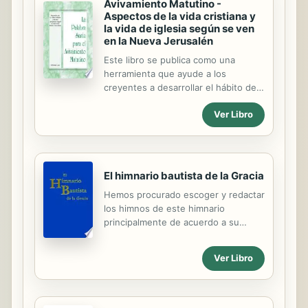
Avivamiento Matutino -
estructuras con las que cuenta.
Aspectos de la vida cristiana y
la vida de iglesia según se ven
en la Nueva Jerusalén
Este libro se publica como una
herramienta que ayude a los
creyentes a desarrollar el hábito de
pasar un tiempo diario de
Ver Libro
avivamiento matutino con el Señor
en Su palabra. Al mismo tiempo, éste
provee un repaso parcial del
Entrenamiento internacional para
ancianos y hermanos responsables
El himnario bautista de la Gracia
celebrado en Anaheim, California, del
Hemos procurado escoger y redactar
4 al 6 de abril del 2014. El tema
los himnos de este himnario
general del entrenamiento fue:
principalmente de acuerdo a su
“Aspectos de la vida cristiana y la
forma de expresar bíblicamente las
vida de iglesia según se ven en la
alabanzas a nuestro Dios, y
Nueva Jerusalén”. Al tener los
Ver Libro
conforme a su doctrina en la
creyentes un contacto íntimo con el
instrucción y exhortación al pueblo
Señor en Su palabra, la vida y la
de Dios.
verdad serán forjadas en ...