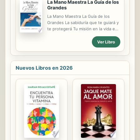
La Mano Maestra La Guía de los
Grandes
La Mano Maestra La Guía de los
Grandes La sabiduría que te guiará y
te protegerá Tu misión en la vida es
ser feliz. Aunque el camino de la vida
está lleno de retos y desafíos, lograr
Ver Libro
ser feliz es más fácil de lo que
parece. Puedes hacerlo si logras
comprender, y practicar los principios
correctos. La sabiduría de ésta
Nuevos Libros en 2026
fuente es una luz, una guía para tu
vida. Sin embargo, así como el baño
que tomamos en la mañana no dura
todo el día, el agua de ésta fuente
se debe beber igual que como se
alimenta el cuerpo: todos los días,
porque la mano maestra es alimento
para el...