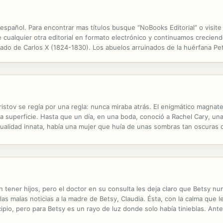
 español. Para encontrar mas títulos busque “NoBooks Editorial” o vis
alquier otra editorial en formato electrónico y continuamos creciendo
nado de Carlos X (1824-1830). Los abuelos arruinados de la huérfana Petr
quienes busquen la fortuna de los Rougon.
ristov se regía por una regla: nunca miraba atrás. El enigmático magna
a superficie. Hasta que un día, en una boda, conoció a Rachel Cary, una e
sualidad innata, había una mujer que huía de unas sombras tan oscuras
emanas de placer sublime. Sin embargo, ese indómito multimillonario hab
n tener hijos, pero el doctor en su consulta les deja claro que Betsy n
as malas noticias a la madre de Betsy, Claudia. Ésta, con la calma que l
ipio, pero para Betsy es un rayo de luz donde solo había tinieblas. Ant
 le respondan el próximo fin de semana...