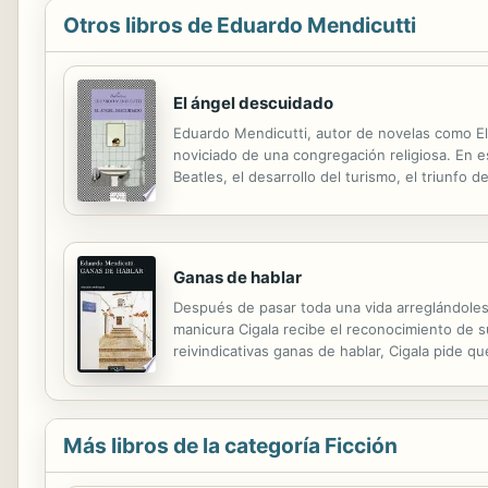
Otros libros de Eduardo Mendicutti
El ángel descuidado
Eduardo Mendicutti, autor de novelas como El p
noviciado de una congregación religiosa. En es
Beatles, el desarrollo del turismo, el triunfo
después, Rafael, convertido en un personaje d
Ganas de hablar
Después de pasar toda una vida arreglándoles 
manicura Cigala recibe el reconocimiento de s
reivindicativas ganas de hablar, Cigala pide q
fecha fijada para el acontecimiento, se lo irá 
Más libros de la categoría Ficción