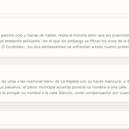
alomo cojo y Ganas de hablar, relata la historia amor que los jovencísi
e ambiente asfixiante –en el que sin embargo se filtran los ecos de la E
 de El Cordobés–, los dos adolescentes se enfrentan a todo cuanto prete
e cierta popularidad, conoce por azar el paradero de Nicolás, ahora...
las uñas a las «señoras bien» de La Algaida con su haute manicure, y 
us paisanos: el pleno municipal acuerda ponerle su nombre a una calle.
ue le pongan su nombre a la calle Silencio, como compensación por cuant
contando todo, día a día, a su senil hermana Antonia, con la que vive, y a 