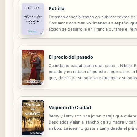
Petrilla
Estamos especializados en publicar textos en
Contamos con mas volúmenes en español que cu
acción se desarrolla en Francia durante el rei
solterones, los Rougon. Ella será víctima de 
El precio del pasado
Cuando no bastaba con una noche... Nikolai E
pasado y no estaba dispuesto a que saliera a l
que, detrás de su sonrisa estudiada y su sen
ardiente con Rachel, Nikolai le prometió dos s
Vaquero de Ciudad
Betsy y Larry son una joven pareja que quiere
Desolados viajan al rancho de su madre y dan l
ambos. La idea no gusta a Larry desde el princ
precipiten, que lo dejen reposar una semana y