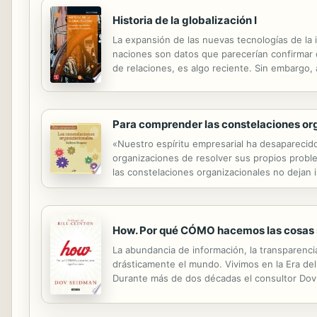
Historia de la globalización I
La expansión de las nuevas tecnologías de la 
naciones son datos que parecerían confirmar q
de relaciones, es algo reciente. Sin embargo
antigüedad de cinco siglos, cuando, por primer
Para comprender las constelaciones or
«Nuestro espíritu empresarial ha desaparecid
organizaciones de resolver sus propios proble
las constelaciones organizacionales no dejan 
organizaciones. Quien se adentra por sus sor
How. Por qué CÓMO hacemos las cosas s
La abundancia de información, la transparenc
drásticamente el mundo. Vivimos en la Era de
Durante más de dos décadas el consultor Dov 
correcto inspirándoles unos principios y una 