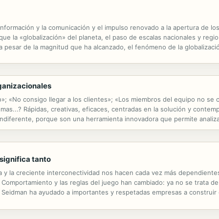
información y la comunicación y el impulso renovado a la apertura de lo
ue la «globalización» del planeta, el paso de escalas nacionales y regio
, a pesar de la magnitud que ha alcanzado, el fenómeno de la globaliza
a vez en la historia, se verificaron simultáneamente dos condiciones: el
ganizacionales
o»; «No consigo llegar a los clientes»; «Los miembros del equipo no se
mas...? Rápidas, creativas, eficaces, centradas en la solución y conte
indiferente, porque son una herramienta innovadora que permite analiz
prendentes caminos se ve llevado a entender el mundo desde la perspect
ignifica tanto
ia y la creciente interconectividad nos hacen cada vez más dependiente
l Comportamiento y las reglas del juego han cambiado: ya no se trata d
Seidman ha ayudado a importantes y respetadas empresas a construir c
ética que los ha diferenciado de la competencia notablemente y los ha 