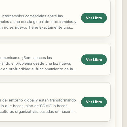
s intercambios comerciales entre las
Ver Libro
nales a una escala global de intercambios y
ción no es nuevo. Tiene exactamente una
...
 comunican». ¿Son capaces las
Ver Libro
mplando el problema desde una luz nueva,
ar en profundidad el funcionamiento de las
iva sistémica, en ...
s del entorno global y están transformando
Ver Libro
e lo que haces, sino de CÓMO lo haces.
ulturas organizativas basadas en hacer lo
hecho más...