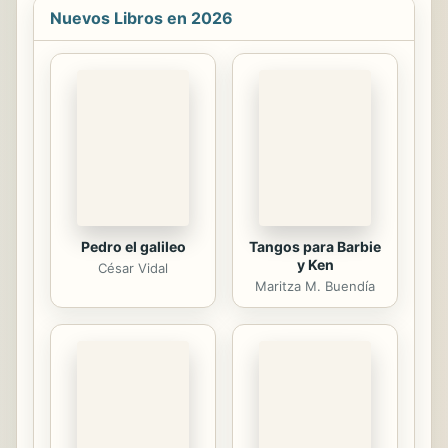
contacto. Tras su repentino
Nuevos Libros en 2026
fallecimiento su hermano decide
hacerse cargo de la librería y, para su
sorpresa, se le revelarán aspectos
de Lucas que desconocía a la vez
que se encontrará con las personas
con las que su hermano compartió
sus últimos años de vida. En sus
primeros días en Garzúa, descubrirá
que Lucas tenía el ...
Pedro el galileo
Tangos para Barbie
y Ken
César Vidal
Maritza M. Buendía