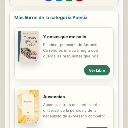
Más libros de la categoría Poesía
Y cosas que me callo
El primer poemario de Antonio
Carreño es una caja negra que
guarda las respuestas que nos
quedan después del accidente. Del
de amar, del de creer, del de vivir.
Ver Libro
Respuestas que nos hacen
preguntarnos de nuevo: ¿por qué no
volver a intentarlo? Estos poemas
hablan de aquellas noches que me
mordí la lengua por no poder morder
Ausencias
la tuya, de todos los espejos que
Ausencias trata del sentimiento
rompí para dejar de verte, de las
universal de la pérdida y de la
hojas que ningún otoño se atrevió a
necesidad de expresar y compartir el
arrancar. Son grito sordo de amor y
duelo. Un duelo que abarca un
revolución, si acaso no fueran lo
enorme compendio de facetas,