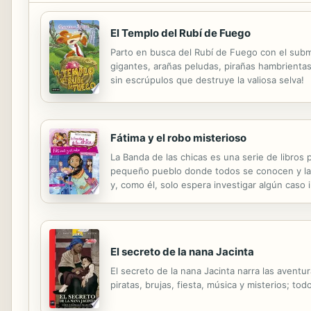
El Templo del Rubí de Fuego
Parto en busca del Rubí de Fuego con el subma
gigantes, arañas peludas, pirañas hambrientas
sin escrúpulos que destruye la valiosa selva!
Fátima y el robo misterioso
La Banda de las chicas es una serie de libros 
pequeño pueblo donde todos se conocen y la g
y, como él, solo espera investigar algún caso i
puede, debido a que de la banda es la que me
El secreto de la nana Jacinta
El secreto de la nana Jacinta narra las aventur
piratas, brujas, fiesta, música y misterios; t