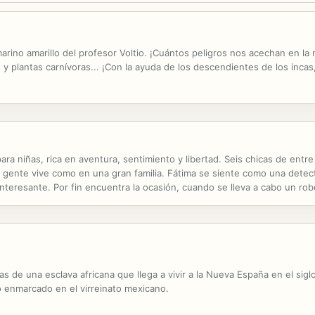
rino amarillo del profesor Voltio. ¡Cuántos peligros nos acechan en la
 y plantas carnívoras... ¡Con la ayuda de los descendientes de los inca
para niñas, rica en aventura, sentimiento y libertad. Seis chicas de entr
ente vive como en una gran familia. Fátima se siente como una detect
nteresante. Por fin encuentra la ocasión, cuando se lleva a cabo un robo
nos libertad de acción tiene y que, debiendo ayudar a su madre, sobre.
as de una esclava africana que llega a vivir a la Nueva España en el sigl
odo enmarcado en el virreinato mexicano.