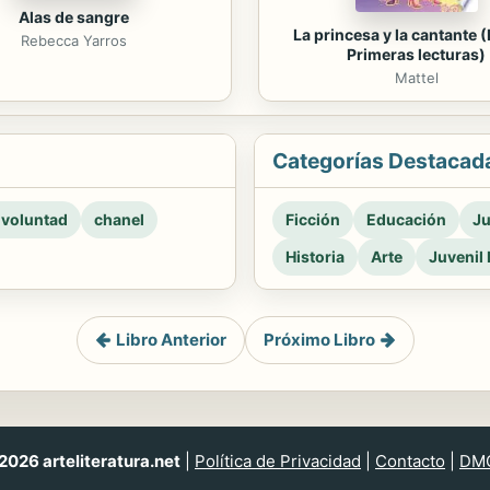
Alas de sangre
La princesa y la cantante (
Rebecca Yarros
Primeras lecturas)
Mattel
Categorías Destacad
 voluntad
chanel
Ficción
Educación
Ju
Historia
Arte
Juvenil 
Libro Anterior
Próximo Libro
026 arteliteratura.net
|
Política de Privacidad
|
Contacto
|
DM