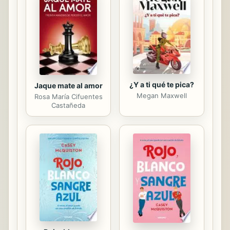
silencio, como máxima expresión y
meta de la poesía. Porque Salvago
entiende que la poesía es, sobre
todo, un remedio para curarse de
la...
¿Y a ti qué te pica?
Jaque mate al amor
Megan Maxwell
Rosa María Cifuentes
Castañeda