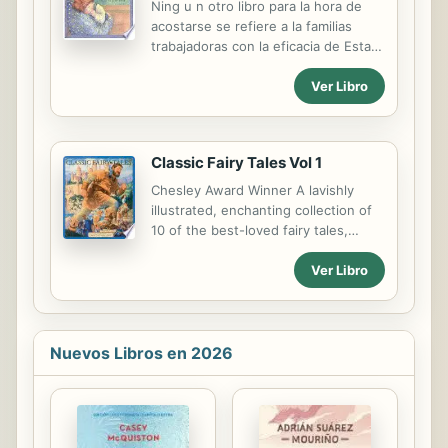
Ning u n otro libro para la hora de
comprender las raíces de un
acostarse se refiere a la familias
conflicto y buscar la solución. El
trabajadoras con la eficacia de Esta
principal libro japonés sobre el tema:
noche cuando mam a regrese a casa
“El libro de los 5 anillos” está
Ver Libro
. Disponible ahora en una edici o n
influenciado por la filosofía de Sun
de cart o n, sin duda se convertira
Tzu ya que su autor, Miyamoto...
en libro favorito tanto de las madres
como de los ni n os.
Classic Fairy Tales Vol 1
Chesley Award Winner A lavishly
illustrated, enchanting collection of
10 of the best-loved fairy tales,
chosen and edited by the artist, who
Ver Libro
spent more than four years creating
the seventy-five oil paintings,
reproduced here in full color.
Belongs on every child's bookshelf.
Nuevos Libros en 2026