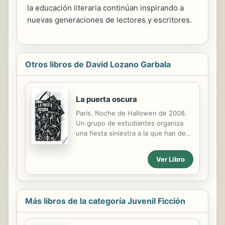
la educación literaria continúan inspirando a
nuevas generaciones de lectores y escritores.
Otros libros de David Lozano Garbala
La puerta oscura
París. Noche de Hallowen de 2008.
Un grupo de estudiantes organiza
una fiesta siniestra a la que han de
acudir disfrazados. Pascal, un chico
de 16 años tímido e inseguro, asiste
Ver Libro
a la fiesta y por una casualidad del
destino se ve inmerso en una
aventura.
Más libros de la categoría Juvenil Ficción