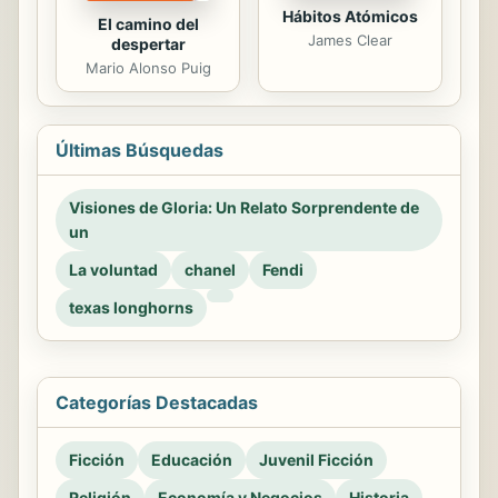
Hábitos Atómicos
El camino del
James Clear
despertar
Mario Alonso Puig
Últimas Búsquedas
Visiones de Gloria: Un Relato Sorprendente de
un
La voluntad
chanel
Fendi
texas longhorns
Categorías Destacadas
Ficción
Educación
Juvenil Ficción
Religión
Economía y Negocios
Historia