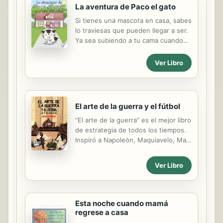
La aventura de Paco el gato
Si tienes una mascota en casa, sabes
lo traviesas que pueden llegar a ser.
Ya sea subiendo a tu cama cuando
no lo deben hacer, mordiendo un
zapato o incluso, escapando de casa.
Ver Libro
Y para Paco, esto ocurre cuando sin
darse cuenta, sale de casa y por
estar distraído no pone atención al
camino y cuando quiere regresar, no
El arte de la guerra y el fútbol
logra encontrar el camino a casa.
¿Podrá Paco regresar a casa? Sigue
“El arte de la guerra” es el mejor libro
leyendo La Aventura de Paco el gato
de estrategia de todos los tiempos.
y descúbrelo.
Inspiró a Napoleón, Maquiavelo, Mao
Tse Tung, Menem. Tiene 2500 años
de antigüedad, pero no es un libro
Ver Libro
de práctica militar, solamente, sino
un tratado que enseña la estrategia
de aplicar con sabiduría el
conocimiento de la naturaleza
Esta noche cuando mamá
humana en los momentos de
regrese a casa
confrontación. Es una obra para