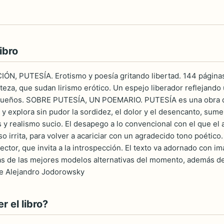
ibro
N, PUTESÍA. Erotismo y poesía gritando libertad. 144 páginas
teza, que sudan lirismo erótico. Un espejo liberador reflejand
 sueños. SOBRE PUTESÍA, UN POEMARIO. PUTESÍA es una obra dur
 y explora sin pudor la sordidez, el dolor y el desencanto, sume
sis y realismo sucio. El desapego a lo convencional con el que
o irrita, para volver a acariciar con un agradecido tono poético
 lector, que invita a la introspección. El texto va adornado con
s de las mejores modelos alternativas del momento, además de f
de Alejandro Jodorowsky
 el libro?