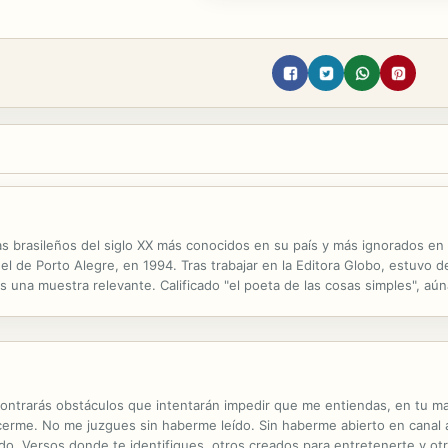
s brasileños del siglo XX más conocidos en su país y más ignorados en 
el de Porto Alegre, en 1994. Tras trabajar en la Editora Globo, estuvo de
es una muestra relevante. Calificado "el poeta de las cosas simples", a
 que hace descubrir en algún que otro conocedor de su obra...
ncontrarás obstáculos que intentarán impedir que me entiendas, en tu ma
ocerme. No me juzgues sin haberme leído. Sin haberme abierto en canal 
o. Versos donde te identifiques, otros creados para entretenerte y otro