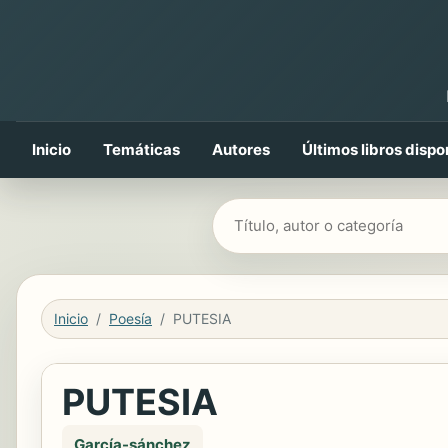
Inicio
Temáticas
Autores
Últimos libros dispo
Buscar libros
Inicio
Poesía
PUTESIA
PUTESIA
García-sánchez