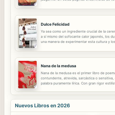
habías perdido. No todos tienen nombre y apell
Dulce Felicidad
Ya sea como un ingrediente crucial de la cer
a sí mismo del sofocante calor japonés, los dul
una manera de experimentar esta cultura y l
noche de verano comencé a escribir haiku ace
Nana de la medusa
Nana de la medusa es el primer libro de poema
contundente, atrevida, sarcástica o sensitiva,
palabra puramente lírica. Con gran rigor estilí
de la nuestra en general: por qué somos past
Nuevos Libros en 2026