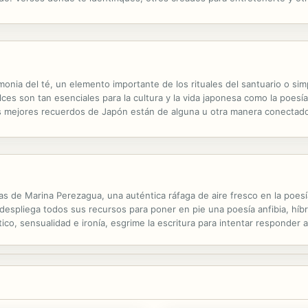
idos, algunos ni siquiera tienen remitente, otros sí y hay algunos que t
emonia del té, un elemento importante de los rituales del santuario o 
ces son tan esenciales para la cultura y la vida japonesa como la poesía 
os mejores recuerdos de Japón están de alguna u otra manera conectado
rca de estos recuerdos y como resultado se produjo este pequeño libro
s de Marina Perezagua, una auténtica ráfaga de aire fresco en la poesía
 despliega todos sus recursos para poner en pie una poesía anfibia, híbr
stico, sensualidad e ironía, esgrime la escritura para intentar responder 
o de la emigración, accederemos a una verdadera experiencia...