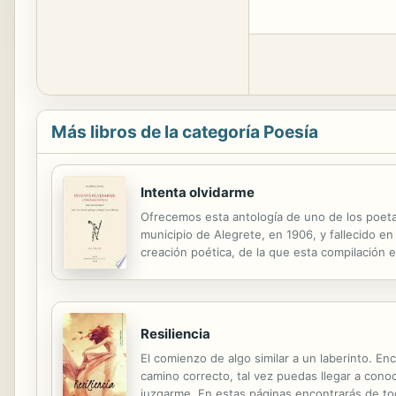
Más libros de la categoría Poesía
Intenta olvidarme
Ofrecemos esta antología de uno de los poeta
municipio de Alegrete, en 1906, y fallecido en 
creación poética, de la que esta compilación 
intensidad, sencillez y perfección técnica, lo
Resiliencia
El comienzo de algo similar a un laberinto. E
camino correcto, tal vez puedas llegar a con
juzgarme. En estas páginas encontrarás de tod