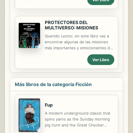
y un siniestro y malvado nigromante
intenta conquistar el mundo que
amas? ¿Qué pasa cuando eres un
PROTECTORES DEL
joven agente secreto y un peligroso
MULTIVERSO: MISIONES
traficante amenaza la ciudad que has
jurado proteger con tu vida? ¿Qué
Querido Lector, en este libro vas a
pasa cuando eres el Avatar viviente
encontrar algunas de las misiones
de la Luz y una malvada bruja intenta
más importantes y emocionantes de
destruir todo aquello que quieres?
los Protectores del Multiverso
Ver Libro
Más libros de la categoría Ficción
Fup
A modern underground classic that
spins yarns as the Sunday morning
pig hunt and the Great Checker
Showdown of 1978...and introduces