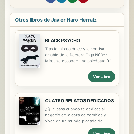
Otros libros de Javier Haro Herraiz
BLACK PSYCHO
Tras la mirada dulce y la sonrisa
amable de la Doctora Olga Núñez
Miret se esconde una psicópata fría
y calculadora, una psicópata dotada
de increíbles poderes mentales con
Ver Libro
los que está dispuesta a eliminar a
todo aquel que se interponga en su
camino para sumir en el caos más
absoluto la ciudad de Sheffield…
CUATRO RELATOS DEDICADOS
¿Logrará sus objetivos, o habrá
alguien capaz de detenerla?
¿Qué pasa cuando te dedicas al
negocio de la caza de zombies y
vives en un mundo plagado de
muertos vivientes? ¿Qué pasa
cuando eres una poderosa hechicera
Ver Libro