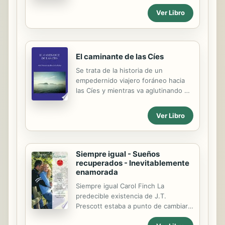
Fup, a twenty-pound, whiskey-
Ver Libro
drinking mallard duck
El caminante de las Cíes
Se trata de la historia de un
empedernido viajero foráneo hacia
las Cíes y mientras va aglutinando el
conocimiento de esas islas por su
buen estado medioambiental le
Ver Libro
inquieta el cambio climático y
dilatando su estancia en las mismas,
le da en profundizar en términos
filológicos del camino trazado por la
Siempre igual - Sueños
lengua española.
recuperados - Inevitablemente
enamorada
Siempre igual Carol Finch La
predecible existencia de J.T.
Prescott estaba a punto de cambiar.
Sus hermanas le habían reservado