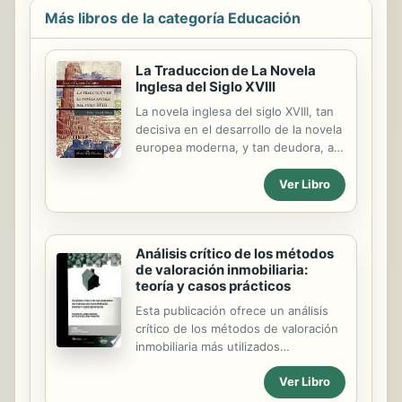
Más libros de la categoría Educación
La Traduccion de La Novela
Inglesa del Siglo XVIII
La novela inglesa del siglo XVIII, tan
decisiva en el desarrollo de la novela
europea moderna, y tan deudora, a
su vez, de la narrativa espanola de
ficcion mas inmortal -el Quijote- fue
Ver Libro
introducida y avalada en el resto de
Europa por la influyente cultura
francesa del setecientos. Cuando
Análisis crítico de los métodos
languidecia la novela espanola,
de valoración inmobiliaria:
fueron la ficcion narrativa francesa e
teoría y casos prácticos
inglesa, fundamentalmente, las que
acudieron a alimentar el espiritu
Esta publicación ofrece un análisis
aventurero e idealista de los lectores
crítico de los métodos de valoración
de entonces. Se ofrece aqui un
inmobiliaria más utilizados
recorrido diacronico de las
propuestos por la legislación
traducciones de obras de ficcion
Ver Libro
vigente, sin perder de vista la
inglesas del XVIII vertidas al
capacidad de adquisición de las