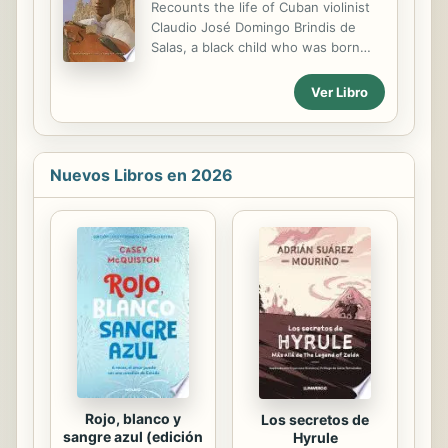
Recounts the life of Cuban violinist
Claudio José Domingo Brindis de
Salas, a black child who was born
free and began his career as a
musical prodigy to become a noted
Ver Libro
concert musician in Paris, while
slavery still existed on the island.
Nuevos Libros en 2026
Rojo, blanco y
Los secretos de
sangre azul (edición
Hyrule