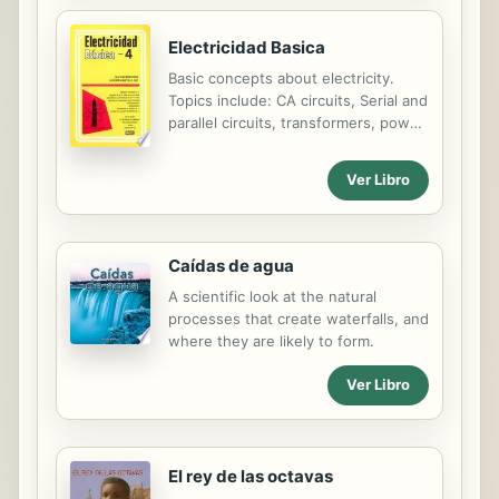
algunos fragmentos musicales de las
obras más célebres de estos
Electricidad Basica
compositores.
Basic concepts about electricity.
Topics include: CA circuits, Serial and
parallel circuits, transformers, power
distribution and circuit repairs. With
questionnaire. Ideal for high-school
Ver Libro
and college.
Caídas de agua
A scientific look at the natural
processes that create waterfalls, and
where they are likely to form.
Ver Libro
El rey de las octavas