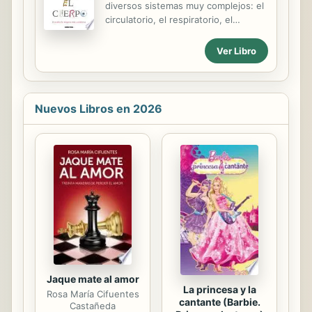
diversos sistemas muy complejos: el
circulatorio, el respiratorio, el
linfático, el digestivo, el nervioso ...
Y todos tienen que trabajar en
Ver Libro
perfecta sincronía para mantenernos
con vida y funcionando como lo
hacemos. Este libro nos lleva en una
fascinante travesía a través de
Nuevos Libros en 2026
nuestra propia esencia, para que
podamos no sólo comprender, sino
gozar un viaje asombroso a través de
la máquina más importante y
sorprendente: el cuerpo humano."--
Publisher.
Jaque mate al amor
La princesa y la
Rosa María Cifuentes
cantante (Barbie.
Castañeda