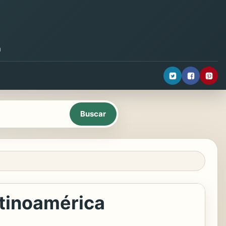
a
atinoamérica