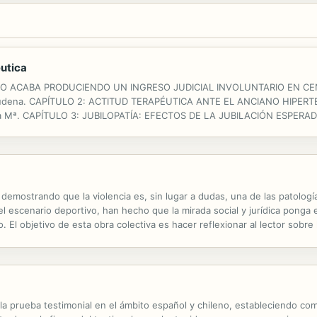
éutica
VO ACABA PRODUCIENDO UN INGRESO JUDICIAL INVOLUNTARIO EN CE
Almudena. CAPÍTULO 2: ACTITUD TERAPÉUTICA ANTE EL ANCIANO HIPERTEN
Eva Mª. CAPÍTULO 3: JUBILOPATÍA: EFECTOS DE LA JUBILACIÓN ESPERADA.
res. CAPÍTULO 4: IMPORTANCIA Y MANEJO DE LA XEROSTOMIA EN ANCIANO
e demostrando que la violencia es, sin lugar a dudas, una de las patolo
 escenario deportivo, han hecho que la mirada social y jurídica ponga e
 El objetivo de esta obra colectiva es hacer reflexionar al lector sobre l
ses, que han aportado una visión jurídica, en general, y una...
de la prueba testimonial en el ámbito español y chileno, estableciendo 