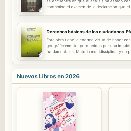
se encuentra en que el análisis ha estado cen
contamine el examen de la declaración que él 
medio de prueba, que el presente trabajo pro
Derechos básicos de los ciudadanos. Ef
Esta obra tiene la enorme virtud de haber co
geográficamente, pero unidos por una inquiet
fundamentales. Materia multidisciplinar y de p
profundo e interesante estudio en este libro.
Nuevos Libros en 2026