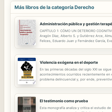
Más libros de la categoría Derecho
Administración pública y gestión terap
CAPÍTULO 1: CÓMO UN DETERIORO COGNITI
Aragón Díaz, Alberto S. y Gutiérrez Arce, 
Felices, Eduardo Juan y Fernández García, 
Ramírez, Julio y Hurtado Montiel, Mª Dolo
Aída y...
Violencia exógena en el deporte
En las primeras décadas del siglo XXI se sigu
acontecimientos ocurridos recientemente en el
problema delincuencial y, por ende, preventivo.
mano de prestigiosos juristas, de diversos paí
El testimonio como prueba
Esta monografía analiza y critica el estudio 