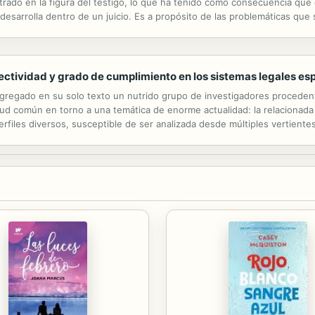
trado en la figura del testigo, lo que ha tenido como consecuencia que
desarrolla dentro de un juicio. Es a propósito de las problemáticas que 
pone un concepto amplio de testimonio, apoyándose en la...
ectividad y grado de cumplimiento en los sistemas legales esp
ngregado en su solo texto un nutrido grupo de investigadores proceden
ud común en torno a una temática de enorme actualidad: la relacionada 
erfiles diversos, susceptible de ser analizada desde múltiples vertiente
 Los niños desaparecidos en Argentina, la protección de las personas c