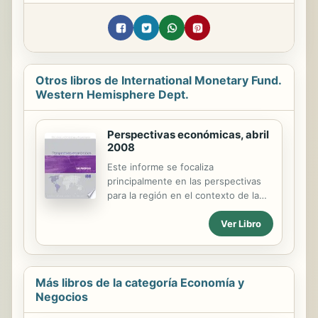
Otros libros de International Monetary Fund.
Western Hemisphere Dept.
Perspectivas económicas, abril
2008
Este informe se focaliza
principalmente en las perspectivas
para la región en el contexto de la
crisis que se proyecta para la
Ver Libro
economía de Estados Unidos y los
persistentes riesgos que afectan a
las perspectivas mundiales. En
general, la región está en mejores
condiciones que en el pasado para
Más libros de la categoría Economía y
navegar por la actual turbulencia
Negocios
financiera, dado que las