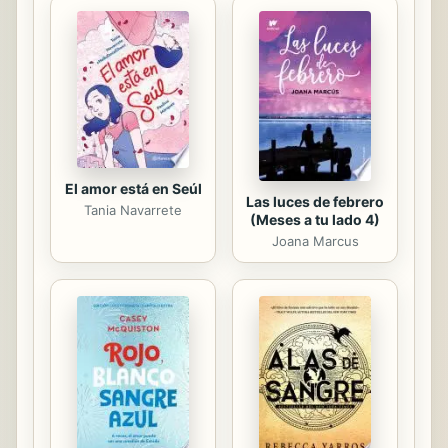
Cómo actuar ante los medios,
apostando por un uso coherente de
la comunicación en la relación con
los ciudadanos y también con los
públicos internos de la propia
institución. La obra está dividida en
dos bloques: En el...
El amor está en Seúl
Las luces de febrero
Tania Navarrete
(Meses a tu lado 4)
Joana Marcus