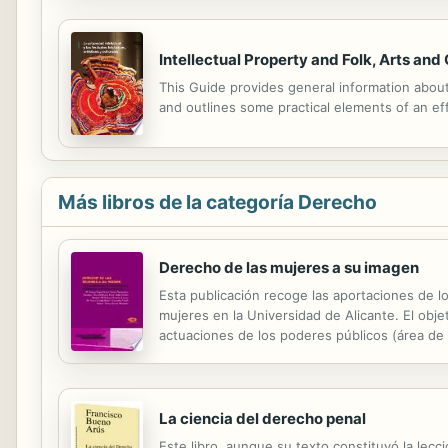
Intellectual Property and Folk, Arts and 
This Guide provides general information about i
and outlines some practical elements of an e
Más libros de la categoría Derecho
Derecho de las mujeres a su imagen
Esta publicación recoge las aportaciones de lo
mujeres en la Universidad de Alicante. El obje
actuaciones de los poderes públicos (área de 
que, como representantes de las usuarias, luch
La ciencia del derecho penal
Este libro, aunque su texto constituyó la lecc