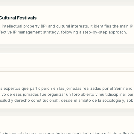
Cultural Festivals
ntellectual property (IP) and cultural interests. It identifies the main I
ffective IP management strategy, following a step-by-step approach.
s expertos que participaron en las jornadas realizadas por el Seminario 
tivo de esas jornadas fue organizar un foro abierto y multidisciplinar pa
salud y derecho constitucional), desde el ámbito de la sociología y, so
an contra los atentados a los derechos de las mujeres. A la vez, en las
ión inaugural de un curso académico universitario, tiene más de reflexió