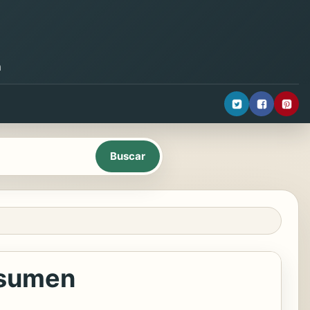
a
esumen