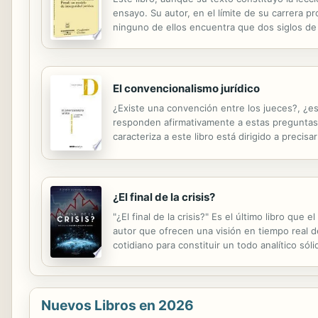
ensayo. Su autor, en el límite de su carrera p
ninguno de ellos encuentra que dos siglos de 
coherencia en la creación y aplicación de las 
El convencionalismo jurídico
¿Existe una convención entre los jueces?, ¿es
responden afirmativamente a estas preguntas. 
caracteriza a este libro está dirigido a precis
partir de la identificación de las condiciones
¿El final de la crisis?
"¿El final de la crisis?" Es el último libro qu
autor que ofrecen una visión en tiempo real d
cotidiano para constituir un todo analítico s
de rigor y capacidad divulgativa. De este modo,
Nuevos Libros en 2026