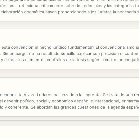
rofesional, reflexiona críticamente sobre los principios y las categorías
elaboración dogmática hayan proporcionado a los juristas la necesaria 
normas. Por el contrario, un lenguaje impreciso y plagado de...
 esta convención el hecho jurídico fundamental? El convencionalismo ju
Sin embargo, no ha resultado sencillo explicar con precisión el conten
ar y aclarar los elementos centrales de la tesis según la cual el hecho j
 de convencionalidad, i. e. las condiciones que hacen de un hecho una...
e el economista Álvaro Lodares ha lanzado a la imprenta. Se trata de una re
el devenir político, social y económico español e internacional, enmarca
ólido y coherente. Se abordan las grandes cuestiones de la agenda españ
 el texto lodariano es atractivo tanto para el público...