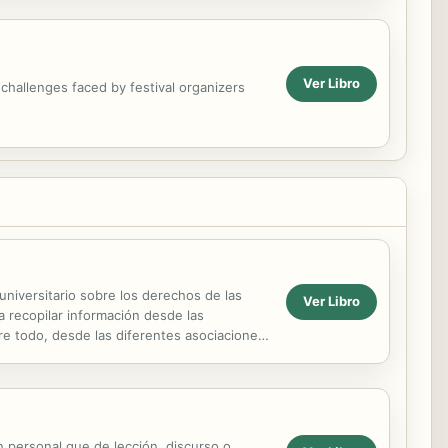
Ver Libro
P challenges faced by festival organizers
universitario sobre los derechos de las
Ver Libro
ra recopilar información desde las
bre todo, desde las diferentes asociaciones
...
n personal que de lección, discurso o