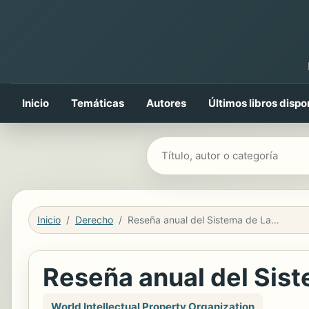
Inicio
Temáticas
Autores
Últimos libros dispo
Buscar libros
Inicio
Derecho
Reseña anual del Sistema de La Haya 2021 - Resumen
Reseña anual del Sis
World Intellectual Property Organization