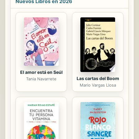
Nuevos Libros en 2026
conciso de concepto de la gloria de
Dios. Es el propósito de Dios
restaurar Su gloria en nuestra
naturaleza para que reflejemos Su
gloria por medio de nuestras
palabras, acciones y el ser.
Cuestiones Básicas de la Fe Cristiana
son tratados que introducen las
doctrinas prácticas y distintivas de la
...
El amor está en Seúl
Las cartas del Boom
Tania Navarrete
Mario Vargas Llosa