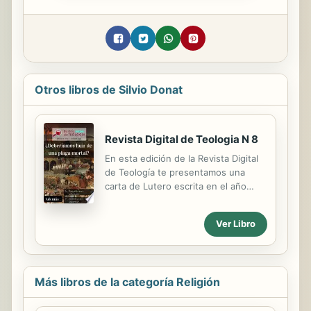
Otros libros de Silvio Donat
Revista Digital de Teologia N 8
En esta edición de la Revista Digital
de Teología te presentamos una
carta de Lutero escrita en el año
1527 en plena peste negra, en
donde guía a los cristianos a cómo
Ver Libro
proceder en una pandemia. Además,
en esta octava edición se abordan
los siguientes temas: Preguntas para
reflexionar en tiempos de pandemia
Más libros de la categoría Religión
- ¿Qué es una diaconisa?