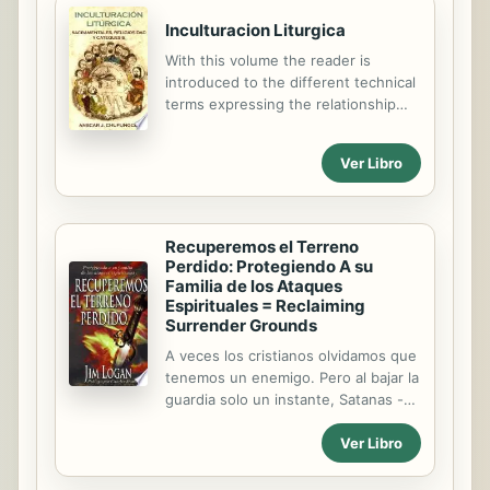
Inculturacion Liturgica
With this volume the reader is
introduced to the different technical
terms expressing the relationship
between liturgy and culture
(indigenization, incarnation,
Ver Libro
contextualization, adaptation,
acculturation, and so on). This in
turn leads to a reflection on the
manner in which the liturgy will
Recuperemos el Terreno
remain alive and adequate for our
Perdido: Protegiendo A su
times.
Familia de los Ataques
Espirituales = Reclaiming
Surrender Grounds
A veces los cristianos olvidamos que
tenemos un enemigo. Pero al bajar la
guardia solo un instante, Satanas --
siempre buscando una oportunidad--
Ver Libro
esta esperando para atacar; no solo
a usted, sino tambien a su familia.
Jim Logan muestra como solo Cristo