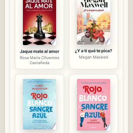
jóvenes saludable. He aquí nueve
principios básicos que le ayudarán
a:• Conectarse con el poder de Dios
en un entusiasta y comprometido
liderazgo• Definir el propósito de su
ministerio y...
¿Y a ti qué te pica?
Jaque mate al amor
Megan Maxwell
Rosa María Cifuentes
Castañeda