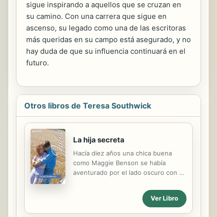
sigue inspirando a aquellos que se cruzan en
su camino. Con una carrera que sigue en
ascenso, su legado como una de las escritoras
más queridas en su campo está asegurado, y no
hay duda de que su influencia continuará en el
futuro.
Otros libros de Teresa Southwick
La hija secreta
Hacía diez años una chica buena
como Maggie Benson se había
aventurado por el lado oscuro con el
rebelde Jack Riley. Pero después de
una noche de pasión, Jack había
Ver Libro
desaparecido y había dejado a
Maggie con algo más que unos