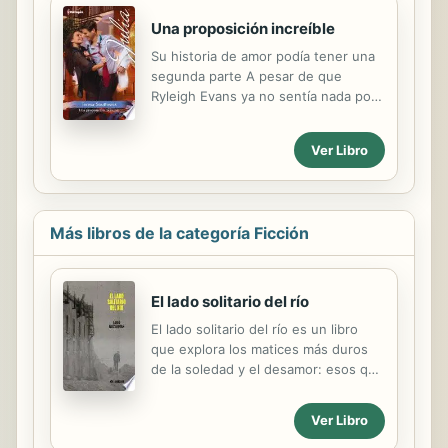
estado fuese contagioso... ¡y que
Joe sintiese lo mismo por ella!
Una proposición increíble
Quizás podría transmitírselo
Su historia de amor podía tener una
besándolo...
segunda parte A pesar de que
Ryleigh Evans ya no sentía nada por
su exmarido, estaba segura de era el
hombre perfecto para darle el hijo
Ver Libro
que ella siempre había querido tener.
Sin embargo, seguía existiendo
atracción entre ellos, aunque Ryleigh
se negaba a creer que el sexy
Más libros de la categoría Ficción
pediatra la dejara llegar a su
corazón... Nick Damian se quedó de
piedra al ver aparecer a su exmujer
para ofrecerle una oportunidad
El lado solitario del río
única. No dudó en aceptarla. Ya
El lado solitario del río es un libro
había dejado escapar a Ryleigh una
que explora los matices más duros
vez y no quería volver a cometer el
de la soledad y el desamor: esos que
mismo error.
nacen cuando se despierta en la
conciencia la certeza de que todo lo
Ver Libro
vivido fue tan sólo un largo