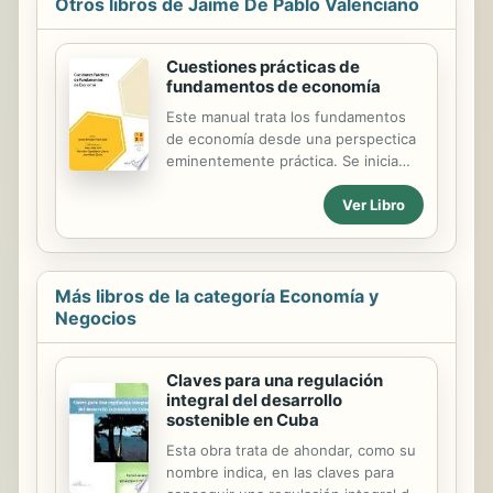
Otros libros de Jaime De Pablo Valenciano
Cuestiones prácticas de
fundamentos de economía
Este manual trata los fundamentos
de economía desde una perspectica
eminentemente práctica. Se inicia
este trabajo con los conceptos
Ver Libro
básicos de escasez, elección y usos
alternativos. De esta forma el
alumno/a puede entender como
todos los dias y horas se está
pensando de forma económica.
Más libros de la categoría Economía y
Después se entra en la parte
Negocios
microeconómica donde se parte del
análisis de la demanda, costes,
Claves para una regulación
oferta y elasticidades de forma
integral del desarrollo
individual y posteriormente estudiar
sostenible en Cuba
el comportamiento del mercado y
sus tipologías. Una vez estudiado la
Esta obra trata de ahondar, como su
parte micro se analiza la parte
nombre indica, en las claves para
macroeconómca. En un primer...