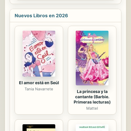
and systems won’t remove the...
(autor de El millonario automático) y
el increíble narrador John David
Nuevos Libros en 2026
Mann (Dar para recibir) ponen en tus
manos El factor latte. Este libro
cuenta la historia de Zoey Daniels,
una profesionista de veintitantos
que vive y trabaja en la ciudad de
Nueva York. Zoey ama su trabajo y
es buena en él, pero sin importar
cuánto se esfuerce tiene...
El amor está en Seúl
Tania Navarrete
La princesa y la
cantante (Barbie.
Primeras lecturas)
Mattel