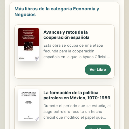
ya se ha ...
atención de una manera más
estratégica para agregar valor a su
Más libros de la categoría Economía y
vida, relaciones y carrera. La única
Negocios
forma de cambiar y mejorar tu
productividad es si tomas las
medidas necesarias para eliminar las
Avances y retos de la
razones por las que puedes estar
cooperación española
sufriendo de falta de productividad.
Esta obra se ocupa de una etapa
Esto es lo que descubrirás dentro de
fecunda para la cooperación
este curso: Descubre técnicas...
española en la que la Ayuda Oficial al
Desarrollo de nuestro país se ha
duplicado en sólo tres años -desde
Ver Libro
menos de dos mil millones de euros
en 2004 a más de cuatro mil en
2007- y en la que se han reforzado
las instituciones encargadas de
La formación de la política
lograr una inversión eficaz de esos
petrolera en México, 1970-1986
recursos. Además su distribución
Durante el periodo que se estudia, el
geográfica y sectorial está ahora más
auge petrolero resulto un hecho
orientada hacia las necesidades
crucial que modifico el papel que
humanas y los países más pobres. Es
habia desempenado la industria
un estudio exhaustivo, de referencia
petrolera en la actividad economica y