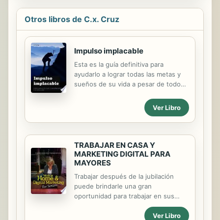
Otros libros de C.x. Cruz
Impulso implacable
Esta es la guía definitiva para
ayudarlo a lograr todas las metas y
sueños de su vida a pesar de todos
los problemas y desafíos que la vida
le presenta. Este libro se compone
Ver Libro
de técnicas probadas y verdaderas
para convertir su vida cotidiana en
algo extraordinario. Descubrirá
estrategias comprobadas utilizadas
TRABAJAR EN CASA Y
por personas excelentes y exitosas
MARKETING DIGITAL PARA
MAYORES
de todos los ámbitos de la vida que
han utilizado el valor y la resistencia
Trabajar después de la jubilación
para vencer todas las adversidades y
puede brindarle una gran
ganar en la vida. Esto es lo que
oportunidad para trabajar en sus
descubrirá en esta guía que invita a
propios términos. Las empresas
la reflexión: • Cómo avanzar, ganar
Ver Libro
aprecian el valor que aportan los