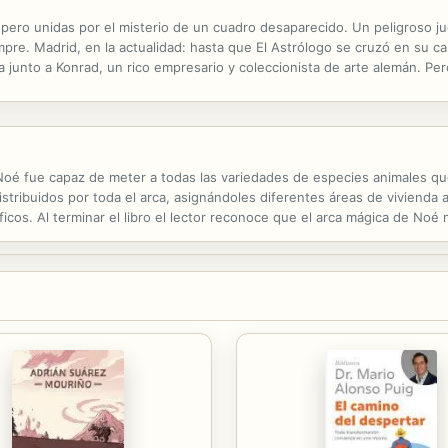
 pero unidas por el misterio de un cuadro desaparecido. Un peligroso 
mpre. Madrid, en la actualidad: hasta que El Astrólogo se cruzó en su ca
la junto a Konrad, un rico empresario y coleccionista de arte alemán. Pe
los pone sobre la pista del misterioso cuadro atribuido a Giorgione, el.
Noé fue capaz de meter a todas las variedades de especies animales qu
istribuidos por toda el arca, asignándoles diferentes áreas de vivienda 
cos. Al terminar el libro el lector reconoce que el arca mágica de Noé 
 vidas. El fin de la historia no se trata de un crecimiento...