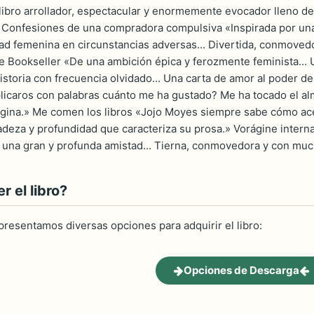
n libro arrollador, espectacular y enormemente evocador lleno 
e Confesiones de una compradora compulsiva «Inspirada por una 
dad femenina en circunstancias adversas... Divertida, conmoved
he Bookseller «De una ambición épica y ferozmente feminista... 
istoria con frecuencia olvidado... Una carta de amor al poder de
icaros con palabras cuánto me ha gustado? Me ha tocado el alma..
ágina.» Me comen los libros «Jojo Moyes siempre sabe cómo acer
adeza y profundidad que caracteriza su prosa.» Vorágine interna 
 una gran y profunda amistad... Tierna, conmovedora y con much
 el libro?
 presentamos diversas opciones para adquirir el libro:
Opciones de Descarga