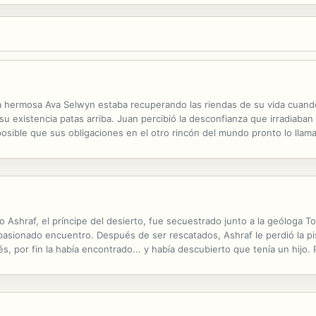
 hermosa Ava Selwyn estaba recuperando las riendas de su vida cuando
u existencia patas arriba. Juan percibió la desconfianza que irradiaban l
osible que sus obligaciones en el otro rincón del mundo pronto lo llam
Ashraf, el príncipe del desierto, fue secuestrado junto a la geóloga To
pasionado encuentro. Después de ser rescatados, Ashraf le perdió la pi
, por fin la había encontrado... y había descubierto que tenía un hijo. 
cerle algo más que un título?