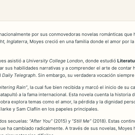
rnacionalmente por sus conmovedoras novelas románticas que ha
ht, Inglaterra
, Moyes creció en una familia donde el amor por la 
es asistió a
University College London
, donde estudió
Literatu
ar sus habilidades narrativas y a comprender el arte de contar
l
Daily Telegraph
. Sin embargo, su verdadera vocación siempre h
ltering Rain”
, la cual fue bien recibida y marcó el inicio de su
 catapultó a la fama internacional. Esta novela cuenta la histori
obra explora temas como el amor, la pérdida y la dignidad perso
Clarke y Sam Claflin en los papeles principales.
 dos secuelas:
“After You”
(2015) y
“Still Me”
(2018). Estas contin
ue ha cambiado radicalmente. A través de sus novelas, Moyes h