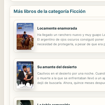
Más libros de la categoría Ficción
Locamente enamorada
Ha llegado un ranchero nuevo y muy guapo La
El argentino de ojos oscuros consiguió poner s
necesidad de protegerla, a pesar de que era p
a sentir completa... si ella se lo permitía.
Su amante del desierto
Cautivos en el desierto por una noche. Cuando 
o muerte a la que se enfrentaban llevó a un a
dejó de buscarla. Ahora, quince meses después
convertir a Tori en su reina, ¿pero podría ofre
La tabla esmeralda