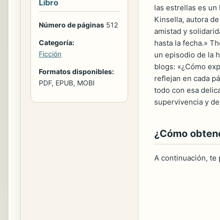
Libro
las estrellas es u
Kinsella, autora d
Número de páginas
512
amistad y solidari
hasta la fecha.» T
Categoría:
Ficción
un episodio de la h
blogs: «¿Cómo expl
Formatos disponibles:
reflejan en cada p
PDF, EPUB, MOBI
todo con esa delic
supervivencia y de
¿Cómo obtener
A continuación, te