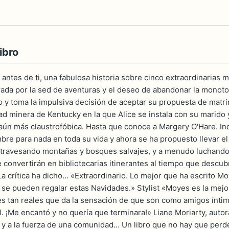
ibro
o antes de ti, una fabulosa historia sobre cinco extraordinaria
pirada por la sed de aventuras y el deseo de abandonar la monoto
o y toma la impulsiva decisión de aceptar su propuesta de matr
d minera de Kentucky en la que Alice se instala con su marido 
aún más claustrofóbica. Hasta que conoce a Margery O'Hare. I
e para nada en toda su vida y ahora se ha propuesto llevar el m
 atravesando montañas y bosques salvajes, y a menudo luchando co
convertirán en bibliotecarias itinerantes al tiempo que descubre
La crítica ha dicho... «Extraordinario. Lo mejor que ha escrito 
 se pueden regalar estas Navidades.» Stylist «Moyes es la mejo
 tan reales que da la sensación de que son como amigos íntimo
. ¡Me encantó y no quería que terminara!» Liane Moriarty, autora
a y a la fuerza de una comunidad... Un libro que no hay que perd