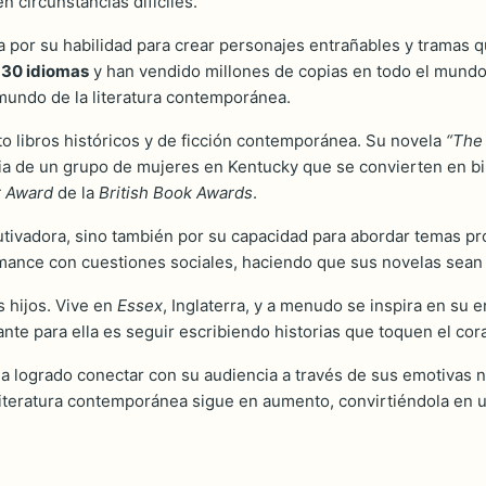
n circunstancias difíciles.
da por su habilidad para crear personajes entrañables y trama
e
30 idiomas
y han vendido millones de copias en todo el mundo
 mundo de la literatura contemporánea.
to libros históricos y de ficción contemporánea. Su novela
“The 
oria de un grupo de mujeres en Kentucky que se convierten en bi
r Award
de la
British Book Awards
.
utivadora, sino también por su capacidad para abordar temas p
 romance con cuestiones sociales, haciendo que sus novelas sean 
s hijos. Vive en
Essex
, Inglaterra, y a menudo se inspira en su e
nte para ella es seguir escribiendo historias que toquen el cor
ha logrado conectar con su audiencia a través de sus emotivas 
literatura contemporánea sigue en aumento, convirtiéndola en 