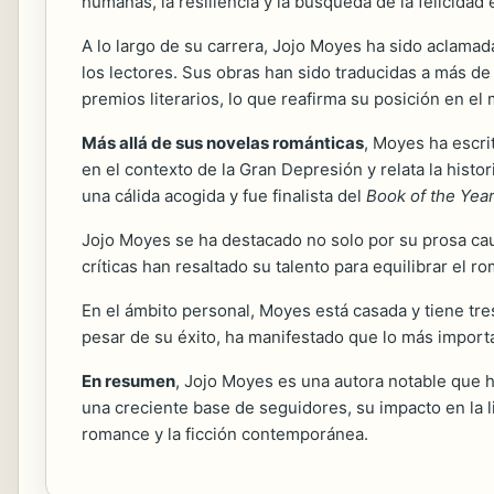
humanas, la resiliencia y la búsqueda de la felicidad e
A lo largo de su carrera, Jojo Moyes ha sido aclama
los lectores. Sus obras han sido traducidas a más d
premios literarios, lo que reafirma su posición en el
Más allá de sus novelas románticas
, Moyes ha escri
en el contexto de la Gran Depresión y relata la hist
una cálida acogida y fue finalista del
Book of the Yea
Jojo Moyes se ha destacado no solo por su prosa ca
críticas han resaltado su talento para equilibrar el
En el ámbito personal, Moyes está casada y tiene tre
pesar de su éxito, ha manifestado que lo más importa
En resumen
, Jojo Moyes es una autora notable que 
una creciente base de seguidores, su impacto en la 
romance y la ficción contemporánea.