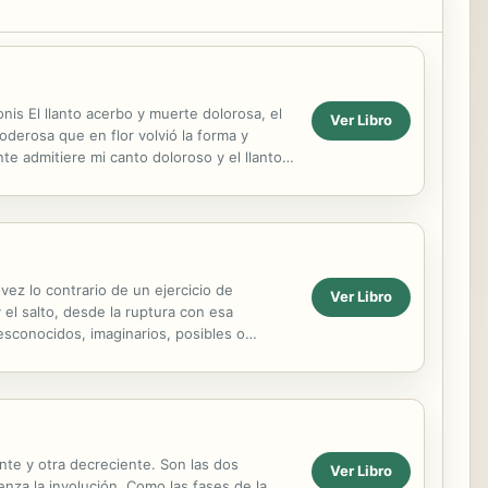
is El llanto acerbo y muerte dolorosa, el
Ver Libro
poderosa que en flor volvió la forma y
te admitiere mi canto doloroso y el llanto
roso...
vez lo contrario de un ejercicio de
Ver Libro
 el salto, desde la ruptura con esa
esconocidos, imaginarios, posibles o
.
te y otra decreciente. Son las dos
Ver Libro
enza la involución. Como las fases de la