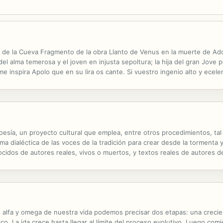
 de la Cueva Fragmento de la obra Llanto de Venus en la muerte de Adon
el alma temerosa y el joven en injusta sepoltura; la hija del gran Jove 
inspira Apolo que en su lira os cante. Si vuestro ingenio alto y ecelen
 inmortal reposo, verá bajar a Jove presidente del celeste consilio pode
esía, un proyecto cultural que emplea, entre otros procedimientos, tal 
ma dialéctica de las voces de la tradición para crear desde la tormenta y
ocidos de autores reales, vivos o muertos, y textos reales de autores d
polifónica, heterodoxa, múltiple, cuyo punto focal es Rafael Courtoisie
 alfa y omega de nuestra vida podemos precisar dos etapas: una crecien
o. La ida crece hasta llegar al límite del proceso evolutivo. Luego comi