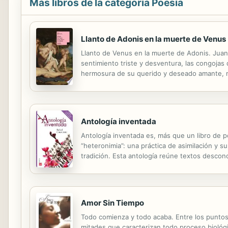
Más libros de la categoría Poesía
Llanto de Adonis en la muerte de Venus
Llanto de Venus en la muerte de Adonis. Juan
sentimiento triste y desventura, las congojas d
hermosura de su querido y deseado amante, me 
de la diosa más potente que habita el cielo de
Antología inventada
Antología inventada es, más que un libro de po
“heteronimia”: una práctica de asimilación y su
tradición. Esta antología reúne textos descon
imposibles; textos que construyen una poética 
Amor Sin Tiempo
Todo comienza y todo acaba. Entre los puntos
mitades que caracterizan todo proceso biológic