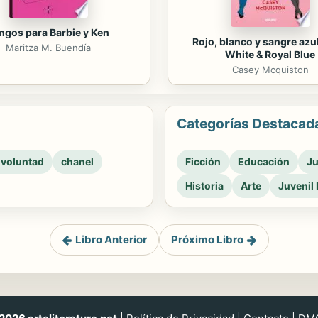
ngos para Barbie y Ken
Rojo, blanco y sangre azul
Maritza M. Buendía
White & Royal Blue
Casey Mcquiston
Categorías Destacad
 voluntad
chanel
Ficción
Educación
Ju
Historia
Arte
Juvenil 
Libro Anterior
Próximo Libro