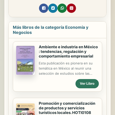
Más libros de la categoría Economía y
Negocios
Ambiente e industria en México
: tendencias, regulación y
comportamiento empresarial
Esta publicación es pionera en su
temática en México al reunir una
selección de estudios sobre las
tendencias de la contaminación
Ver Libro
industrial, la regulación
gubernamental mexicana y el
comportamiento ambiental de
diversos tipos de empresas en
Promoción y comercialización
México en sectores específicos
de productos y servicios
tanto de la industria manufacturera
turísticos locales. HOTI0108
como de la maquiladora de