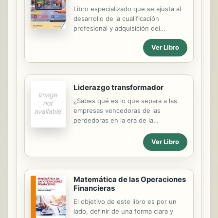
exportación.
Libro especializado que se ajusta al
desarrollo de la cualificación
profesional y adquisición del
certificado de profesionalidad
Ver Libro
"HOTI0108. PROMOCIÓN TURÍSTICA
LOCAL E INFORMACIÓN AL
VISITANTE". Manual imprescindible
para la formación y la capacitación,
Liderazgo transformador
que se basa en los principios de la
cualificación y dinamización del
¿Sabes qué es lo que separa a las
conocimiento, como premisas para la
empresas vencedoras de las
mejora de la empleabilidad y eficacia
perdedoras en la era de la
para el desempeño del trabajo.
innovación? Además de preocuparse
por establecer los objetivos
Ver Libro
económicos para cada ejercicio, los
directivos tienen que marcar la
estrategia para conseguir el
Matemática de las Operaciones
compromiso de las personas con el
Financieras
proyecto y lograr una reacción
enérgica positiva. Y esto requiere
El objetivo de este libro es por un
poner un poco de alma en la gestión.
lado, definir de una forma clara y
En este entorno empresarial