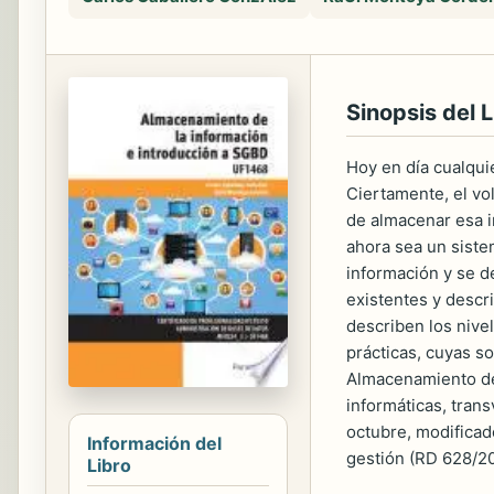
Sinopsis del L
Hoy en día cualqui
Ciertamente, el vo
de almacenar esa i
ahora sea un siste
información y se d
existentes y descr
describen los nive
prácticas, cuyas s
Almacenamiento de 
informáticas, tran
octubre, modificad
Información del
gestión (RD 628/20
Libro