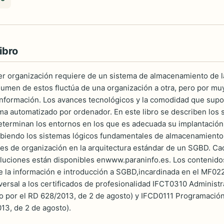
ibro
er organización requiere de un sistema de almacenamiento de l
lumen de estos fluctúa de una organización a otra, pero por m
nformación. Los avances tecnológicos y la comodidad que supo
ma automatizado por ordenador. En este libro se describen lo
eterminan los entornos en los que es adecuada su implantación
ibiendo los sistemas lógicos fundamentales de almacenamiento.
les de organización en la arquitectura estándar de un SGBD. C
oluciones están disponibles enwww.paraninfo.es. Los contenid
la información e introducción a SGBD,incardinada en el MF022
sversal a los certificados de profesionalidad IFCT0310 Administ
o por el RD 628/2013, de 2 de agosto) y IFCD0111 Programación
13, de 2 de agosto).