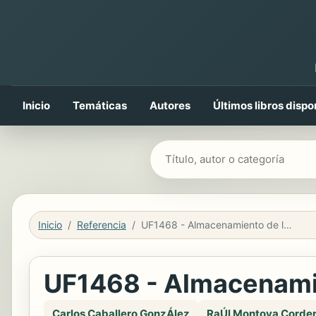
Inicio
Temáticas
Autores
Últimos libros dispo
Buscar libros
Inicio
Referencia
UF1468 - Almacenamiento de la información e introducción a SGBD
UF1468 - Almacenamie
Carlos Caballero GonzÁlez
RaÚl Montoya Corde