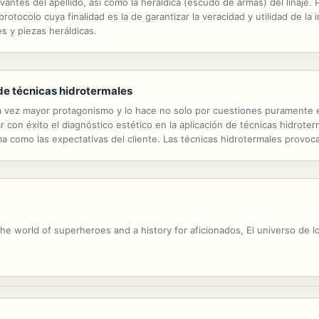
evantes del apellido, así como la heráldica (escudo de armas) del linaje
otocolo cuya finalidad es la de garantizar la veracidad y utilidad de la 
s y piezas heráldicas.
 de técnicas hidrotermales
a vez mayor protagonismo y lo hace no solo por cuestiones puramente e
r con éxito el diagnóstico estético en la aplicación de técnicas hidrote
a como las expectativas del cliente. Las técnicas hidrotermales provoc
al. Las aguas minero-medicinales de los balnearios, sus tipos y aplicacio
the world of superheroes and a history for aficionados, El universo de l