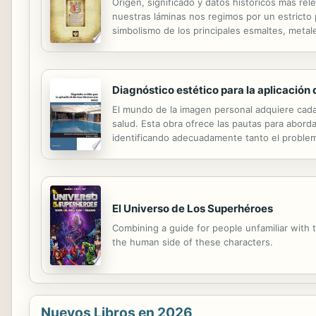
Origen, significado y datos históricos más rel
nuestras láminas nos regimos por un estricto pr
simbolismo de los principales esmaltes, metale
Diagnóstico estético para la aplicación
El mundo de la imagen personal adquiere cad
salud. Esta obra ofrece las pautas para aborda
identificando adecuadamente tanto el problem
conocerlas es una obligación para el profesion
El Universo de Los Superhéroes
Combining a guide for people unfamiliar with 
the human side of these characters.
Nuevos Libros en 2026