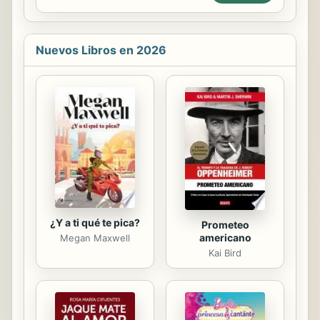
fiables y racionales. en definitiva,
avoid. You've spent several years of
seres humanos enca
suffering...
Nuevos Libros en 2026
¿Y a ti qué te pica?
Prometeo
americano
Megan Maxwell
Kai Bird