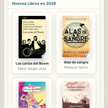
allá del ámbito cerrado de estas
Nuevos Libros en 2026
disciplinas. Este trabajo permite
comprender desde otra perspectiva
algunas ideas centrales del
pensamiento de Foucault; además,
permite descubrir otras facetas de
algunos filósofos como Agustín y
Descartes a la luz de una arqueología
de la estética musical. Es un...
Alas de sangre
Las cartas del Boom
Rebecca Yarros
Mario Vargas Llosa