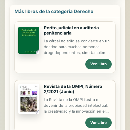
Más libros de la categoría Derecho
Perito judicial en auditoria
penitenciaria
La cárcel no sólo se convierte en un
destino para muchas personas
drogodependientes, sino también en
una gran barrera para superar su
Ver Libro
adicción. Las personas privadas de
libertad deben existir las mismas
posibilidades terapéuticas que para
las personas en libertad. La cárcel no
Revista de la OMPI, Número
es el marco adecuado para abordar la
2/2021 (Junio)
problemática de las
drogodependencias, ni es un
La Revista de la OMPI ilustra el
problema social, sanitario y humano,
devenir de la propiedad intelectual,
ni siquiera es la respuesta a una
la creatividad y la innovación en el
hipotética protección de la seguridad
mundo.
ciudadana o al objetivo de
Ver Libro
prevención penal". No es posible