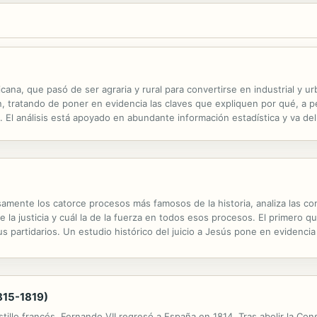
icana, que pasó de ser agraria y rural para convertirse en industrial y u
ón, tratando de poner en evidencia las claves que expliquen por qué, a pe
o. El análisis está apoyado en abundante información estadística y va del
o revolucionario, la reconstrucción de los años veinte, la...
osamente los catorce procesos más famosos de la historia, analiza las c
 la justicia y cuál la de la fuerza en todos esos procesos. El primero qu
sus partidarios. Un estudio histórico del juicio a Jesús pone en evidenci
n, el proceso de los templarios, la condena por herejía...
815-1819)
llo francés, Fernando VII regresó a España en 1814. Tras abolir la Const