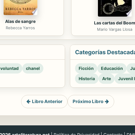
Alas de sangre
Las cartas del Boo
Rebecca Yarros
Mario Vargas Llosa
Categorías Destacad
 voluntad
chanel
Ficción
Educación
Ju
Historia
Arte
Juvenil 
Libro Anterior
Próximo Libro
026 arteliteratura.net
|
Política de Privacidad
|
Contacto
|
DM