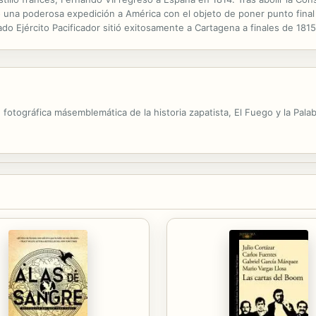
 una poderosa expedición a América con el objeto de poner punto final 
ado Ejército Pacificador sitió exitosamente a Cartagena a finales de 181
 pesar de que el rápido desplome de las Provincias Unidas auguraba ...
n fotográfica másemblemática de la historia zapatista, El Fuego y la Pala