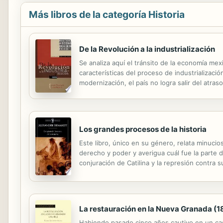
Más libros de la categoría Historia
De la Revolución a la industrialización
Se analiza aquí el tránsito de la economía mex
características del proceso de industrializaci
modernización, el país no logra salir del atras
desarrollo estabilizador, pasando por el period
Los grandes procesos de la historia
Este libro, único en su género, relata minuci
derecho y poder y averigua cuál fue la parte de
conjuración de Catilina y la represión contra 
de la condena. La deposición de Enrique el Leó
La restauración en la Nueva Granada (1
Habiendo pasado cinco años cautivo en un casti