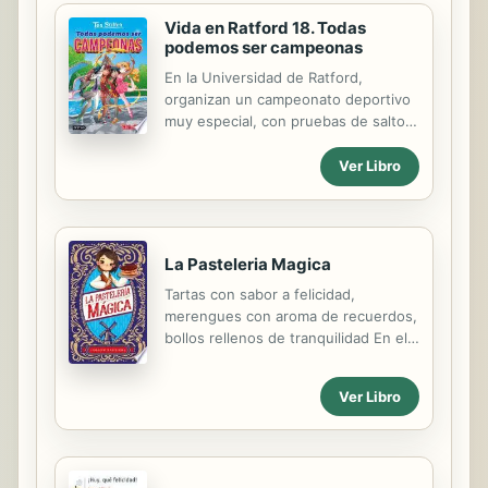
Vida en Ratford 18. Todas
podemos ser campeonas
En la Universidad de Ratford,
organizan un campeonato deportivo
muy especial, con pruebas de saltos
de trampolín, esgrima, gimnasia
rítmica y otros deportes. Será la
Ver Libro
ocasión para descubrir que la mejor
victoria no es ganar una competición,
sino enfrentarse a los propios
miedos y debilidades.
La Pasteleria Magica
Tartas con sabor a felicidad,
merengues con aroma de recuerdos,
bollos rellenos de tranquilidad En el
reino magico de Aradyn todos
quieren probar los pasteles de la
Ver Libro
huerfana Bee, la nueva ayudante del
panadero. Y es que los dulces de la
joven pastelera, recien llegada a la
ciudad de Zeewal, contienen un