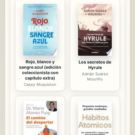
respuesta. En la novela se muestra
su evolución, cómo va aprendiendo y
comprendiendo el singular mundo
que habita y sus incursiones en el
espacio de los klonos y de los
perdidos, acompañado por su amiga
Deia. Cuando finalmente ...
Rojo, blanco y
Los secretos de
sangre azul (edición
Hyrule
coleccionista con
Adrián Suárez
capítulo extra)
Mouriño
Casey Mcquiston