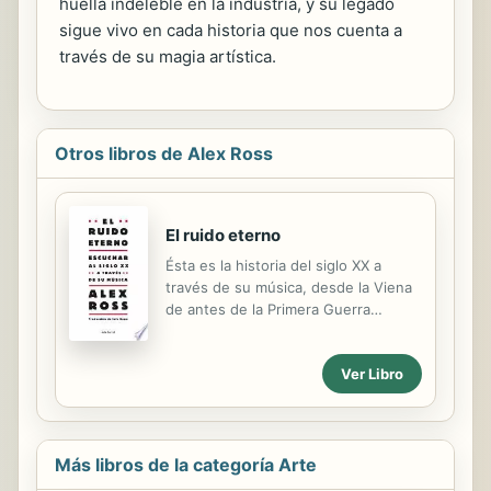
huella indeleble en la industria, y su legado
sigue vivo en cada historia que nos cuenta a
través de su magia artística.
Otros libros de Alex Ross
El ruido eterno
Ésta es la historia del siglo XX a
través de su música, desde la Viena
de antes de la Primera Guerra
Mundial hasta el París de los años
20; desde la Alemania de Hitler o la
Ver Libro
Rusia de Stalin al Nueva York de los
años 60. Transportando a los
lectores por el laberinto del sonido
moderno, Alex Ross nos descubre
Más libros de la categoría Arte
las conexiones entre los
acontecimientos más importantes y