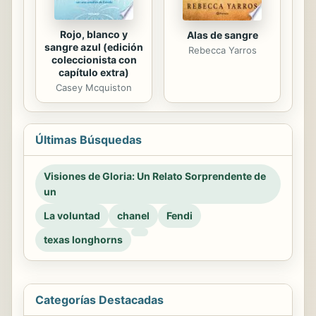
Rojo, blanco y
Alas de sangre
sangre azul (edición
Rebecca Yarros
coleccionista con
capítulo extra)
Casey Mcquiston
Últimas Búsquedas
Visiones de Gloria: Un Relato Sorprendente de
un
La voluntad
chanel
Fendi
texas longhorns
Categorías Destacadas