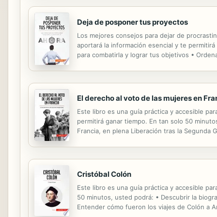
Deja de posponer tus proyectos
Los mejores consejos para dejar de procrastina
aportará la información esencial y te permiti
para combatirla y lograr tus objetivos • Orde
sobre tus tareas prioritarias estableciendo pl
El derecho al voto de las mujeres en Fra
Este libro es una guía práctica y accesible pa
permitirá ganar tiempo. En tan solo 50 minuto
Francia, en plena Liberación tras la Segunda 
organizaciones que ayudaron a posibilitar la o
Cristóbal Colón
Este libro es una guía práctica y accesible pa
50 minutos, usted podrá: • Descubrir la biogr
Entender cómo fueron los viajes de Colón a Am
el impacto de las exploraciones y los descubri