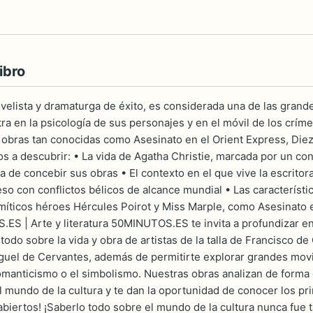
ibro
velista y dramaturga de éxito, es considerada una de las grandes
tra en la psicología de sus personajes y en el móvil de los crí
obras tan conocidas como Asesinato en el Orient Express, Diez 
s a descubrir: • La vida de Agatha Christie, marcada por un con
ra de concebir sus obras • El contexto en el que vive la escrit
o con conflictos bélicos de alcance mundial • Las característic
íticos héroes Hércules Poirot y Miss Marple, como Asesinato e
 | Arte y literatura 50MINUTOS.ES te invita a profundizar en 
todo sobre la vida y obra de artistas de la talla de Francisco 
uel de Cervantes, además de permitirte explorar grandes movi
omanticismo o el simbolismo. Nuestras obras analizan de forma cla
 mundo de la cultura y te dan la oportunidad de conocer los prin
biertos! ¡Saberlo todo sobre el mundo de la cultura nunca fue t