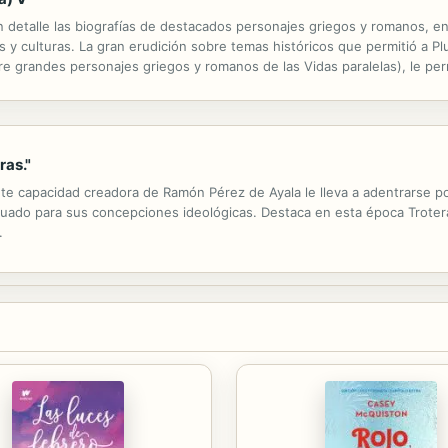
n detalle las biografías de destacados personajes griegos y romanos, e
y culturas. La gran erudición sobre temas históricos que permitió a Plu
bre grandes personajes griegos y romanos de las Vidas paralelas), le per
e sentía más apego y admiración: en "Las cuestiones romanas y las...
ras."
te capacidad creadora de Ramón Pérez de Ayala le lleva a adentrarse por
uado para sus concepciones ideológicas. Destaca en esta época Trote
.