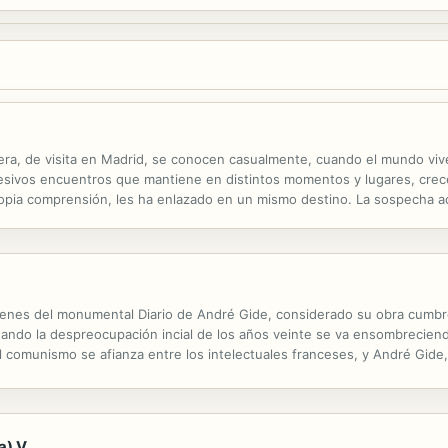
njera, de visita en Madrid, se conocen casualmente, cuando el mundo vi
ucesivos encuentros que mantiene en distintos momentos y lugares, crec
propia comprensión, les ha enlazado en un mismo destino. La sospecha a
arente conexión entre sí, les revela la historia del mundo, el porvenir 
menes del monumental Diario de André Gide, considerado su obra cumbre.
ando la despreocupación incial de los años veinte se va ensombrecien
 comunismo se afianza entre los intelectuales franceses, y André Gide, 
dudas y reposicionamientos como figura pública quedan registradas en e
a) V