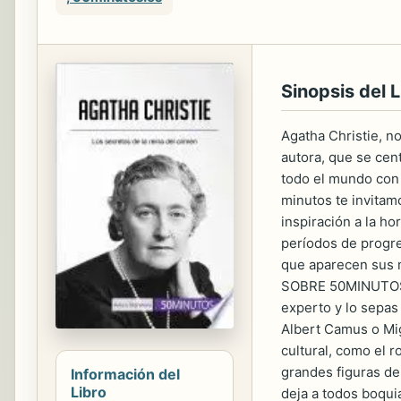
Sinopsis del L
Agatha Christie, no
autora, que se cen
todo el mundo con 
minutos te invitamo
inspiración a la ho
períodos de progres
que aparecen sus m
SOBRE 50MINUTOS.ES
experto y lo sepas 
Albert Camus o Mig
cultural, como el r
grandes figuras del
Información del
Libro
deja a todos boquia