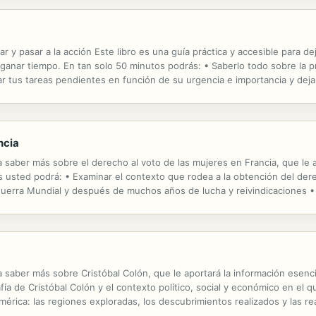
r y pasar a la acción Este libro es una guía práctica y accesible para d
rá ganar tiempo. En tan solo 50 minutos podrás: • Saberlo todo sobre la 
nar tus tareas pendientes en función de su urgencia e importancia y dej
azos y controlando el tiempo que les dedicas para no dejarte...
ncia
ra saber más sobre el derecho al voto de las mujeres en Francia, que le a
s usted podrá: • Examinar el contexto que rodea a la obtención del der
Guerra Mundial y después de muchos años de lucha y reivindicaciones • An
btención del derecho al voto de las mujeres en Francia, así como las...
ra saber más sobre Cristóbal Colón, que le aportará la información esenci
afía de Cristóbal Colón y el contexto político, social y económico en e
érica: las regiones exploradas, los descubrimientos realizados y las re
mientos de Colón: desde la transformación de la...