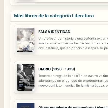
Más libros de la categoría Literatura
FALSA IDENTIDAD
Un profesor de historia y una señorita extra
amenaza de la crisis de los misiles. En los s
circunstancia, que en principio escapa a su 
cuando una cadena de sucesos fortuitos, sin ap
DIARIO (1926 - 1939)
Tercera entrega de la edición en cuatro volú
adentramos en el periodo de entreguerras, cu
nuevo conflicto mundial. En la misma época, el
una suerte de intelectual comprometido. Sus 
Obras morales y de costumbres (Morali