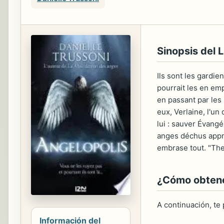
Sinopsis del L
Ils sont les gardi
pourrait les en emp
en passant par les
eux, Verlaine, l'u
lui : sauver Évang
anges déchus approc
embrase tout. "Th
¿Cómo obtener
A continuación, te
Información del