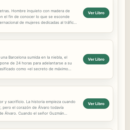
s Letras. Hombre inquieto con madera de
Ver Libro
on el fin de conocer lo que se esconde
ernacional de mujeres dedicadas al tráfico
una Barcelona sumida en la niebla, el
Ver Libro
ispone de 24 horas para adelantarse a su
lasificado como «el secreto de máximo
o rige el...
 y sacrificio. La historia empieza cuando
Ver Libro
 pero el corazón de Álvaro todavía
l de Álvaro. Cuando el señor Guzmán
 fue una...