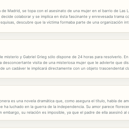
sta de Madrid, se topa con el asesinato de una mujer en el barrio de La
 decide colaborar y se implica en ésta fascinante y enrevesada trama c
esquisas, descubre que la víctima formaba parte de una organización int
 misterio y Gabriel Grieg sólo dispone de 24 horas para resolverlo. En 
 la desconcertante visita de una misteriosa mujer que le advierte que d
 de un cadáver le implicará directamente con un objeto trascendental c
conocedores encubren bajo el nombre de La Chartham. La Chartham no sól
era es una novela dramática que, como asegura el título, habla de amor
 ha luchado en la guerra de la independencia. Su amor parece florecer,
in embargo, su relación es imposible, ya que el padre de ella asesinó a
pasiones enterradas volverán a aparecer. Mercedes Cabello de Carbonera