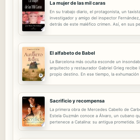
La mujer de las mil caras
En su trabajo diario, el protagonista, un taxi
investigador y amigo del inspector Fernández,
detrás de este maléfico crimen. Así, en sus p
de drogas.
El alfabeto de Babel
La Barcelona más oculta esconde un insondable
arquitecto y restaurador Gabriel Grieg recibe
propio destino. En ese tiempo, la exhumación
rango de los Archivos Vaticanos», y que los 
Sacrificio y recompensa
La primera obra de Mercedes Cabello de Carbon
Estela Guzmán conoce a Álvaro, un cubano que
pertenece a Catalina: su antigua prometida. S
regresa a Lima, acompañado de Catalina, las 