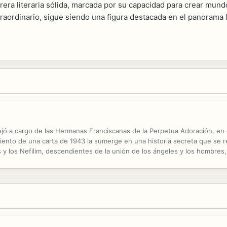
rera literaria sólida, marcada por su capacidad para crear mun
xtraordinario, sigue siendo una figura destacada en el panorama
ejó a cargo de las Hermanas Franciscanas de la Perpetua Adoración, en
miento de una carta de 1943 la sumerge en una historia secreta que se r
s y los Nefilim, descendientes de la unión de los ángeles y los hombres
 poder y grandeza de antaño, ansían descubrir los secretos que escond