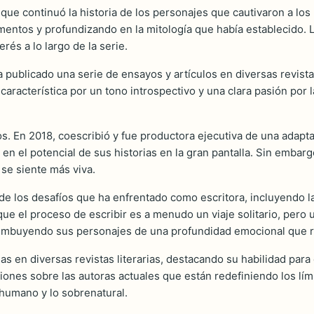
, que continuó la historia de los personajes que cautivaron a lo
entos y profundizando en la mitología que había establecido. L
és a lo largo de la serie.
a publicado una serie de ensayos y artículos en diversas revist
característica por un tono introspectivo y una clara pasión por l
s. En 2018, coescribió y fue productora ejecutiva de una adapt
en el potencial de sus historias en la gran pantalla. Sin embarg
se siente más viva.
de los desafíos que ha enfrentado como escritora, incluyendo la 
o que el proceso de escribir es a menudo un viaje solitario, per
, imbuyendo sus personajes de una profundidad emocional que r
das en diversas revistas literarias, destacando su habilidad para
es sobre las autoras actuales que están redefiniendo los límit
 humano y lo sobrenatural.