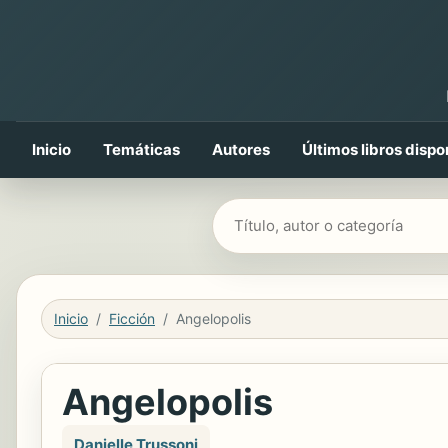
Inicio
Temáticas
Autores
Últimos libros dispo
Buscar libros
Inicio
Ficción
Angelopolis
Angelopolis
Danielle Trussoni