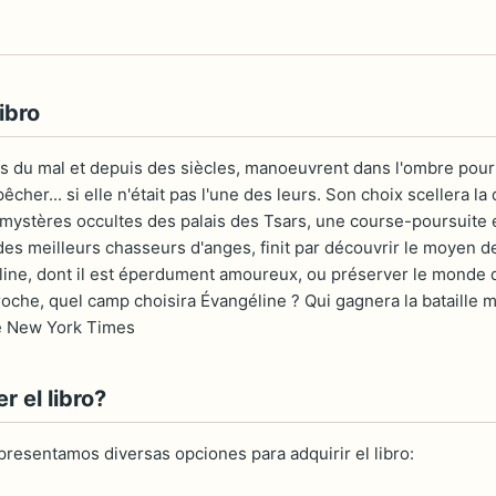
ibro
ens du mal et depuis des siècles, manoeuvrent dans l'ombre pour
êcher... si elle n'était pas l'une des leurs. Son choix scellera
 mystères occultes des palais des Tsars, une course-poursuite
n des meilleurs chasseurs d'anges, finit par découvrir le moyen 
éline, dont il est éperdument amoureux, ou préserver le monde
he, quel camp choisira Évangéline ? Qui gagnera la bataille mil
e New York Times
 el libro?
 presentamos diversas opciones para adquirir el libro: