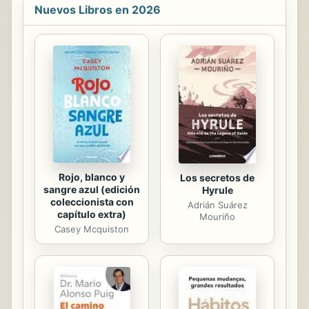
en la Diplomatura de Educación
Nuevos Libros en 2026
Social, siendo secretaria del
Departamento de Pedagogía de
dicha Universidad. El libro aborda la
cuestión de la educación y la
sociabilidad desde la Educación
Social y como educación para la
ciudadanía. Para ello analiza algunas
de las cuestiones principales en las
sociedades actuales...
Rojo, blanco y
Los secretos de
sangre azul (edición
Hyrule
coleccionista con
Adrián Suárez
capítulo extra)
Mouriño
Casey Mcquiston