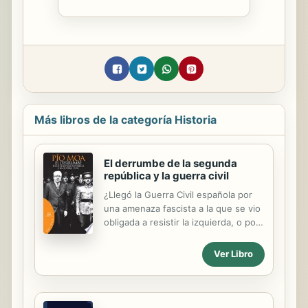
Más libros de la categoría Historia
El derrumbe de la segunda
república y la guerra civil
¿Llegó la Guerra Civil española por
una amenaza fascista a la que se vio
obligada a resistir la izquierda, o por
un peligro revolucionario que la
derecha hubo de repeler? ¿Quién
Ver Libro
comenzó la guerra? ¿Qué papel tuvo
en ello la revuelta de Asturias? Este
libro fundamental de Pío Moa, el
autor que más ha contribuido a