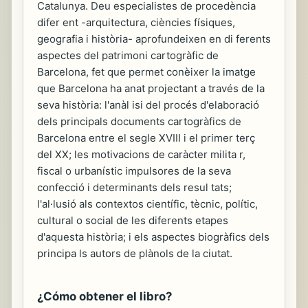
Catalunya. Deu especialistes de procedència
difer ent -arquitectura, ciències físiques,
geografia i història- aprofundeixen en di ferents
aspectes del patrimoni cartogràfic de
Barcelona, fet que permet conèixer la imatge
que Barcelona ha anat projectant a través de la
seva història: l'anàl isi del procés d'elaboració
dels principals documents cartogràfics de
Barcelona entre el segle XVIII i el primer terç
del XX; les motivacions de caràcter milita r,
fiscal o urbanístic impulsores de la seva
confecció i determinants dels resul tats;
l'al·lusió als contextos científic, tècnic, polític,
cultural o social de les diferents etapes
d'aquesta història; i els aspectes biogràfics dels
principa ls autors de plànols de la ciutat.
¿Cómo obtener el libro?