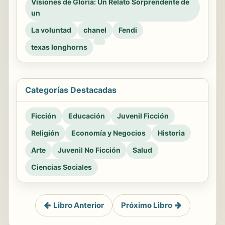
Visiones de Gloria: Un Relato Sorprendente de
un
La voluntad
chanel
Fendi
texas longhorns
Categorías Destacadas
Ficción
Educación
Juvenil Ficción
Religión
Economía y Negocios
Historia
Arte
Juvenil No Ficción
Salud
Ciencias Sociales
Libro Anterior
Próximo Libro