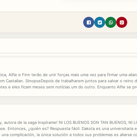
ica, Alfie e Finn terão de unir forças mais uma vez para firmar uma ali
m Castallan. SinopseDepois de trabalharem juntos para salvar o reino d
tes e eles ficam meses sem notícias um do outro. Enquanto Alfie se pr
o reino, Finn parte numa viagem, aproveitando a liberdade recém-adquirid
 Stefany, autora de la saga Inspírame! NI LOS BUENOS SON TAN BUENOS,
lase. Entonces, ¿quién es? Respuesta fácil: Dakota es una universitaria
una complicación, la única solución a todos sus problemas es aliarse co