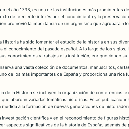
n el año 1738, es una de las instituciones más prominentes dedi
xto de creciente interés por el conocimiento y la preservación d
uien promovió la importancia de un organismo que agrupara a los
a Historia ha sido fomentar el estudio de la historia en sus div
el conocimiento del pasado español. A lo largo de los siglos, 
us conocimientos y trabajos a la institución, enriqueciendo su 
nserva una vasta colección de documentos, manuscritos, cartas 
o uno de los más importantes de España y proporciona una rica f
ia de la Historia se incluyen la organización de conferencias, 
os que abordan variadas temáticas históricas. Estas publicacione
an medida a la formación de nuevas generaciones de historiador
 investigación científica y en el reconocimiento de figuras hist
er aspectos significativos de la historia de España, además de p