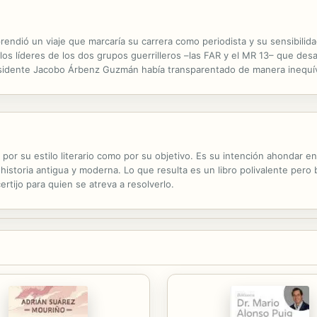
ndió un viaje que marcaría su carrera como periodista y su sensibilida
os líderes de los dos grupos guerrilleros –las FAR y el MR 13– que desafi
sidente Jacobo Árbenz Guzmán había transparentado de manera inequívo
publicado hace más de cincuenta años, es el relato de aquella...
o por su estilo literario como por su objetivo. Es su intención ahondar en
historia antigua y moderna. Lo que resulta es un libro polivalente pero 
ertijo para quien se atreva a resolverlo.