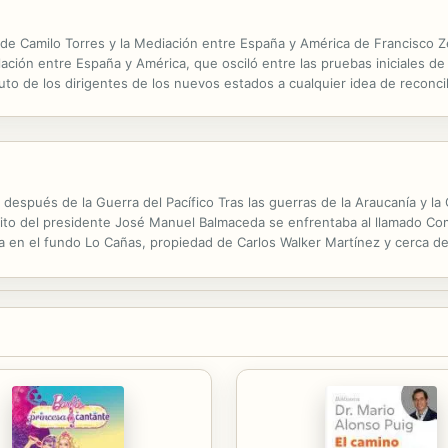
de Camilo Torres y la Mediación entre España y América de Francisco Z
elación entre España y América, que osciló entre las pruebas iniciales de
luto de los dirigentes de los nuevos estados a cualquier idea de reconci
e después de la Guerra del Pacífico Tras las guerras de la Araucanía y la
ercito del presidente José Manuel Balmaceda se enfrentaba al llamado C
 en el fundo Lo Cañas, propiedad de Carlos Walker Martínez y cerca de
lón de soldados a cargo del general Orozimbo Barbosa. Los autores de ...