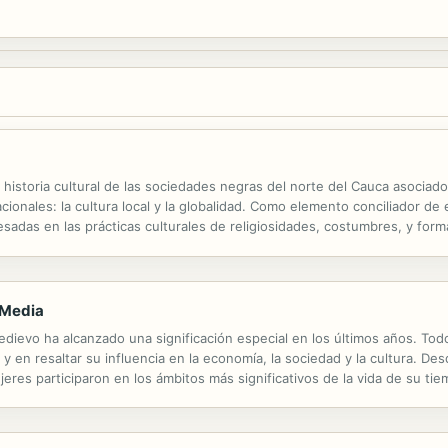
a historia cultural de las sociedades negras del norte del Cauca asoc
cionales: la cultura local y la globalidad. Como elemento conciliador de
sadas en las prácticas culturales de religiosidades, costumbres, y formas
ron lugar a economías campesinas. Dichas representaciones, prácticas y
 Media
edievo ha alcanzado una significación especial en los últimos años. Todo
y en resaltar su influencia en la economía, la sociedad y la cultura. Des
eres participaron en los ámbitos más significativos de la vida de su tie