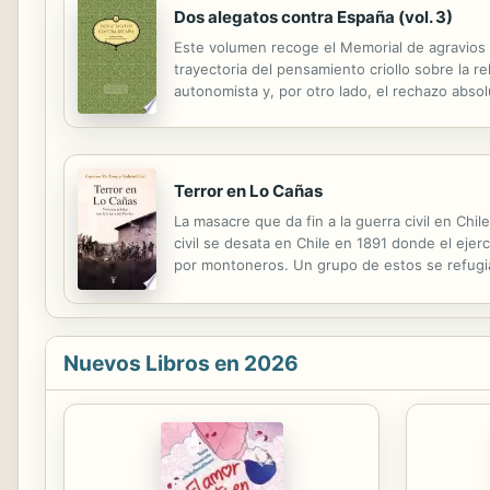
Dos alegatos contra España (vol. 3)
Este volumen recoge el Memorial de agravios 
trayectoria del pensamiento criollo sobre la r
autonomista y, por otro lado, el rechazo abso
pleno de la Independencia.
Terror en Lo Cañas
La masacre que da fin a la guerra civil en Chil
civil se desata en Chile en 1891 donde el ej
por montoneros. Un grupo de estos se refugia
masacres y al incendio del lugar por un batal
Nuevos Libros en 2026