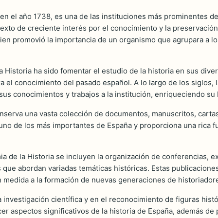
n el año 1738, es una de las instituciones más prominentes dedi
xto de creciente interés por el conocimiento y la preservación d
uien promovió la importancia de un organismo que agrupara a los
a Historia ha sido fomentar el estudio de la historia en sus div
el conocimiento del pasado español. A lo largo de los siglos, 
us conocimientos y trabajos a la institución, enriqueciendo su 
nserva una vasta colección de documentos, manuscritos, cartas 
o uno de los más importantes de España y proporciona una rica f
ia de la Historia se incluyen la organización de conferencias, 
os que abordan variadas temáticas históricas. Estas publicacione
an medida a la formación de nuevas generaciones de historiador
 investigación científica y en el reconocimiento de figuras hist
er aspectos significativos de la historia de España, además de p