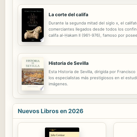
La corte del califa
Durante la segunda mitad del siglo x, el calif
comerciantes llegados desde todos los confin
califa al-Ḥakam II (961-976), famoso por pose
suntuosidad de la ciudad palatina en la que viv
Historia de Sevilla
Esta Historia de Sevilla, dirigida por Francis
los especialistas más prestigiosos en el estud
imágenes.
Nuevos Libros en 2026