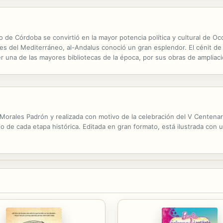
ato de Córdoba se convirtió en la mayor potencia política y cultural de O
es del Mediterráneo, al-Andalus conoció un gran esplendor. El cénit d
er una de las mayores bibliotecas de la época, por sus obras de ampliac
ió, Madīnat al-Zahrāʼ, situada a pocos kilómetros de la...
co Morales Padrón y realizada con motivo de la celebración del V Centen
io de cada etapa histórica. Editada en gran formato, está ilustrada con 