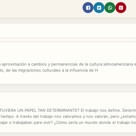
 aproximación a cambios y permanencias de la cultura latinoamericana e
o, de las migraciones culturales a la influencia de H
IERA UN PAPEL TAN DETERMINANTE? El trabajo nos define. Determina
tiempo. A través del trabajo nos valoramos y nos valoran, pero ¿estam
ajar o trabajaban para vivir? ¿Cómo sería un mundo donde el trabajo no
a una gran historia del trabajo, desde los orígenes de la vida en la Tie