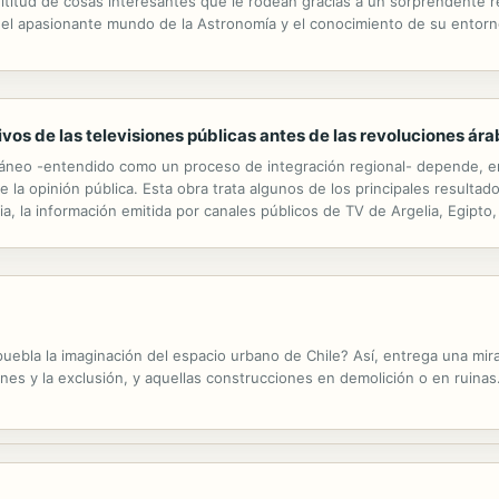
titud de cosas interesantes que le rodean gracias a un sorprendente r
en el apasionante mundo de la Astronomía y el conocimiento de su entor
ivos de las televisiones públicas antes de las revoluciones ár
ráneo -entendido como un proceso de integración regional- depende, e
la opinión pública. Esta obra trata algunos de los principales resulta
ia, la información emitida por canales públicos de TV de Argelia, Egipto,
un contexto previo a las llamadas revoluciones árabes, por lo que...
uebla la imaginación del espacio urbano de Chile? Así, entrega una mirad
iones y la exclusión, y aquellas construcciones en demolición o en ruinas