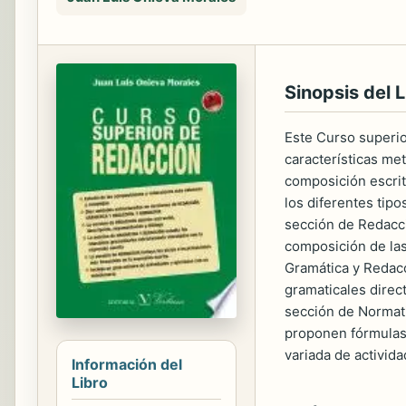
Sinopsis del L
Este Curso superio
características me
composición escrit
los diferentes tip
sección de Redacci
composición de las
Gramática y Redacc
gramaticales direc
sección de Normati
proponen fórmulas 
variada de activid
Información del
Libro