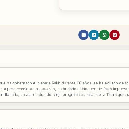
, que ha gobernado el planeta Rakh durante 60 años, se ha exiliado de f
ta pero excelente reputación, ha burlado el bloqueo de Rakh impuesto p
millonario, un astronatua del viejo programa espacial de la Tierra que,
ntón de gente interesada en Sikander y su fortuna que tiene viejas cue