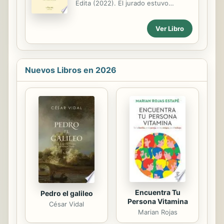
Edita (2022). El jurado estuvo
reconocimiento, alcanza la
conformado por Laura Forchetti, Luis
constatación de un permanente
Sagasti y Mónica Ortelli. Presenta
Ver Libro
estado de fuga de las cosas, una
dos partes: Ciclos y Receso estival.
epifanía de lo real: todo es
25 poemas en total.
incertidumbre y...
Nuevos Libros en 2026
Encuentra Tu
Pedro el galileo
Persona Vitamina
César Vidal
Marian Rojas