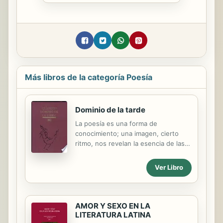
Más libros de la categoría Poesía
Dominio de la tarde
La poesía es una forma de
conocimiento; una imagen, cierto
ritmo, nos revelan la esencia de las
cosas de manera mas viva y mas
intensa que un complejo sistema
Ver Libro
filosófico. Conocimiento intuitivo,
supra racional, de índole distinta al
conocimiento científico, pero no
menos cierto; podrán caer en
AMOR Y SEXO EN LA
desuso determinadas teorías para
LITERATURA LATINA
explicar el universo sin menoscabo