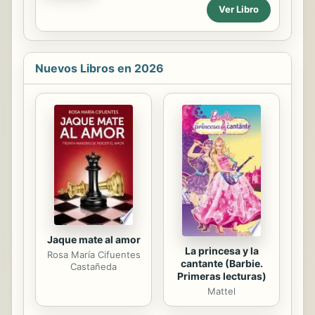
Lutero, comienza de la reforma
conversaciones de los banquetes y
Ver Libro
luterana. Las décadas
recorre los pasillos del poder para
inmediatamente posteriores fueron,
contar esas historias que los ricos
por múltiples causas, un tiempo de
se...
dolor, desencuentro y guerra, que
Nuevos Libros en 2026
sumió a Europa en una crisis que
acabaría con una nueva escisión de
la cristiandad. Este trabajo tiene por
objeto estudiar la "Declaración
Conjunta sobre la Doctrina de la
Justificación" de 1999. Dicho
documento ecuménico buscaba,
después de siglos de
desencuentros, un punto de
partida...
Jaque mate al amor
La princesa y la
Rosa María Cifuentes
cantante (Barbie.
Castañeda
Primeras lecturas)
Mattel