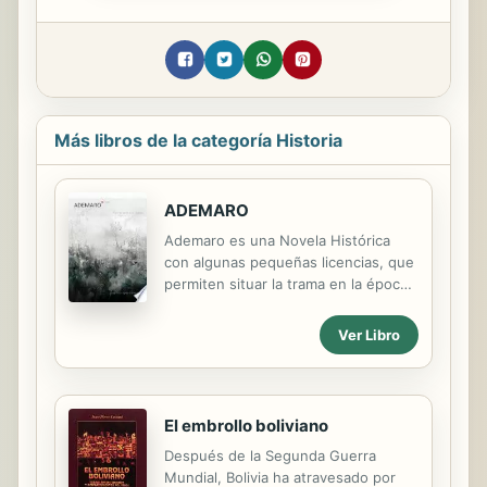
Más libros de la categoría Historia
ADEMARO
Ademaro es una Novela Histórica
con algunas pequeñas licencias, que
permiten situar la trama en la época
de la Primera Cruzada Cristiana,
alrededor de uno de sus principales
Ver Libro
valedores, el Conde Raimundo IV de
Tolosa y sus dos hijos. Uno, el
ejemplar, el que todo hombre
quisiera ser. El otro, el despiadado,
El embrollo boliviano
el hijo desplazado y avaricioso, capaz
Después de la Segunda Guerra
de todo por alcanzar el poder de su
Mundial, Bolivia ha atravesado por
padre. Mientras por un lado