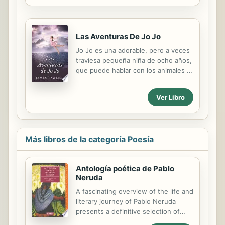
todo su ingenio nunca pierde el alma
de su historia". The Sunday Business
Post.
Las Aventuras De Jo Jo
Jo Jo es una adorable, pero a veces
traviesa pequeña niña de ocho años,
que puede hablar con los animales y
adora el bosque, en donde ocurren
muchas de sus aventuras. Descubre
Ver Libro
por qué la nariz de Rodolfo el Reno
es roja, en qué se convierte un
cangrejo cuando llega a la costa, qué
le ocurre a Jo Jo cuando se pierde
Más libros de la categoría Poesía
en la ciudad o cuando es
transportada a un reino mágico. En
algunas ocasiones, Jo Jo también
Antología poética de Pablo
puede tener un lado tenebroso,
Neruda
como en el espeluznante cuento de
“El picaporte que se movía”. En esta
A fascinating overview of the life and
obra, encontramos historias que
literary journey of Pablo Neruda
atraerán no sólo a niños de todas
presents a definitive selection of
las...
poetic works by the acclaimed,