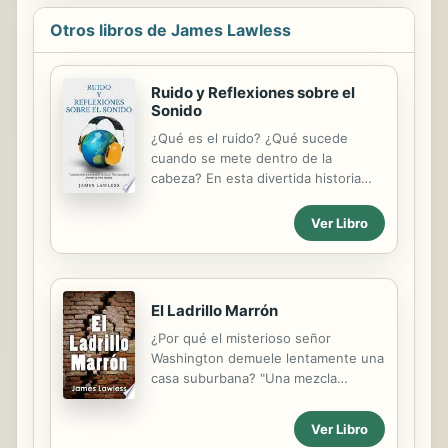
Otros libros de James Lawless
Ruido y Reflexiones sobre el
Sonido
¿Qué es el ruido? ¿Qué sucede
cuando se mete dentro de la
cabeza? En esta divertida historia
marcada por el patetismo de unas
Reflexiones sobre el Sonido, James
Ver Libro
Lawless retrata con su peculiar
humor algunos de los efectos del
sonido en la sociedad actual,
seguido del decadente poema Ruido,
El Ladrillo Marrón
cuyos versos incansables exploran la
devastación que produce en las
¿Por qué el misterioso señor
personas sensibles una cacofonía
Washington demuele lentamente una
fuera de control.
casa suburbana? "Una mezcla
surrealista de humor negro, metáfora
y cruda pero exquisitamente
Ver Libro
ejecutada miseria urbana , que con