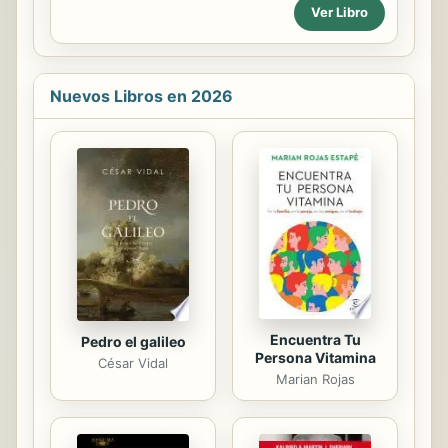
Ver Libro
aquellas variables propias del sujeto
o en el análisis de las variables
externas al sujeto. Diversas
investigaciones muestran que el tipo
de apego juega un papel
Nuevos Libros en 2026
fundamental en la formación del
autoconcepto, así como en su
evolución a lo largo del ciclo vital.
Esta investigación explora la relación
existente entre el nivel académico y
los diferentes estilos de apego
adulto en una muestra de 186
mujeres adultas seleccionadas
aleatoriamente con...
Encuentra Tu
Pedro el galileo
Persona Vitamina
César Vidal
Marian Rojas