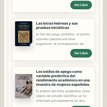
incorporación de las TIC en la
experiencias que atraviesan las y los
Ver Libro
educación, basado en los datos y las
jóvenes permite comprender las
opiniones que han facilitado los
conflictividades que se viven a...
propios protagonistas: alumnos,
profesores y directores. La
Las letras hebreas y sus
información recogida nos
pruebas iniciáticas
proporciona una visión amplia y
exhaustiva sobre cómo utilizan las
Al hilo del juego simbólico, el prsnte
TIC los integrantes de la comunidad
volumen plantea una tesis
escolar en sus prácticas educativas.
sugerente: la contraposición de
conceptos positivos y negativos que
Ver Libro
aparecen en cada letra representan
en realidad una prueba para el alma
basado en el Sefer Yetzirab
fundamento de todo trabajo
Los estilos de apego como
cabalístico
variable predictiva del
rendimiento académico en una
muestra de mujeres españolas.
El análisis del éxito académico como
objeto de estudio científico se ha
orientado principalmente en dos
sentidos: en la exploración de