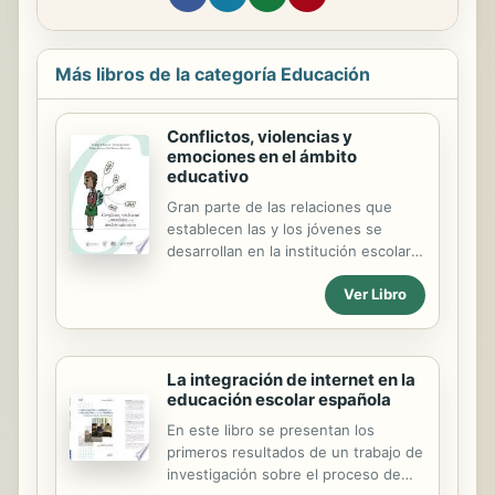
Más libros de la categoría Educación
Conflictos, violencias y
emociones en el ámbito
educativo
Gran parte de las relaciones que
establecen las y los jóvenes se
desarrollan en la institución escolar,
como espacio de sociabilidad de alta
Ver Libro
significatividad. Es por ello que se
torna imprescindible que la escuela
sea un espacio en el cual las y los
estudiantes puedan canalizar estas
La integración de internet en la
emociones de dolor. Es tarea de las y
educación escolar española
los adultos brindar espacios donde
se sientan escuchados y logren
En este libro se presentan los
encontrar otras vías mediante las
primeros resultados de un trabajo de
cuales tramitar el daño emocional
investigación sobre el proceso de
padecido. Tomar registro de las