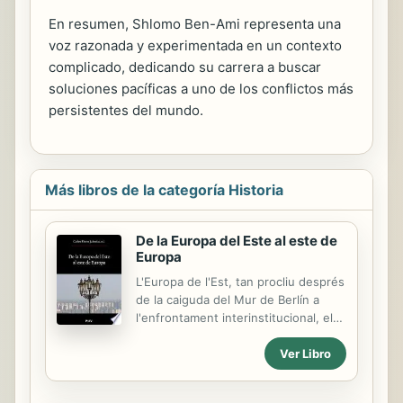
En resumen, Shlomo Ben-Ami representa una
voz razonada y experimentada en un contexto
complicado, dedicando su carrera a buscar
soluciones pacíficas a uno de los conflictos más
persistentes del mundo.
Más libros de la categoría Historia
De la Europa del Este al este de
Europa
L'Europa de l'Est, tan procliu després
de la caiguda del Mur de Berlín a
l'enfrontament interinstitucional, els
conflictes interètnics i les tensions
Ver Libro
internacionals, sembla haver encarat
en general la senda de l'estabilitat i
la integració, tant interna com