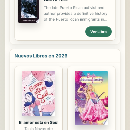
The late Puerto Rican activist and
author provides a definitive history
of the Puerto Rican immigrants in
New York City, focusing on the
contributions of the Hispanic
Ver Libro
community to labor, political
organizing, suffrage, and civic
participation in the early twentieth
century. (History)
Nuevos Libros en 2026
El amor está en Seúl
Tania Navarrete