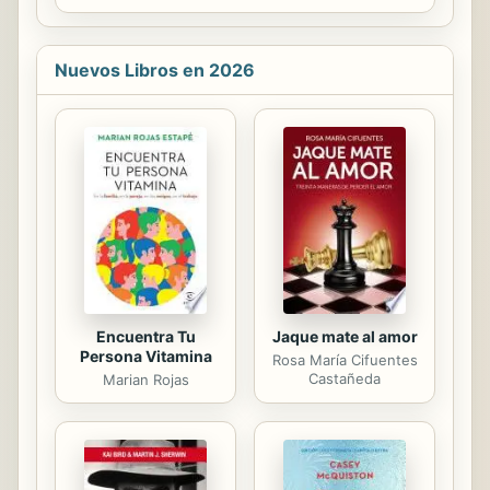
que el Atlético de Madrid ha ido
kárate: origen y concentración de la
almacenando a lo largo de sus casi
energía; posición, forma, estabilidad
ciento diez años de vida....
y técnica; movimiento en todas las
Nuevos Libros en 2026
direcciones: aspectos básicos y
globales del entrenamiento.
MASATOSHI NAKAYAMA continúa la
tradición de su maestro, Gichin
Funakoshi, el Padre del Kárate
Moderno. Profesor y director
durante largo tiempo de educación
física en la Universidad de
Takushoku (Tokio),...
Encuentra Tu
Jaque mate al amor
Persona Vitamina
Rosa María Cifuentes
Castañeda
Marian Rojas